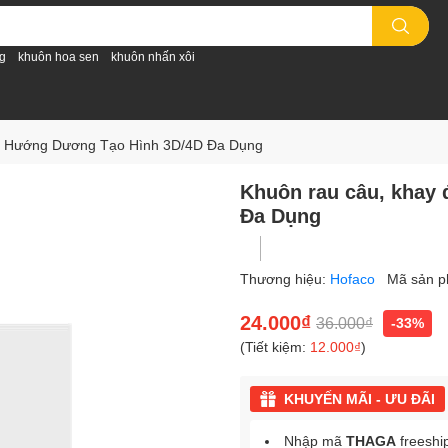
g
khuôn hoa sen
khuôn nhấn xôi
oa Hướng Dương Tạo Hình 3D/4D Đa Dụng
Khuôn rau câu, khay
Đa Dụng
Thương hiệu:
Hofaco
Mã sản 
24.000₫
36.000₫
-33%
(Tiết kiệm:
12.000₫
)
KHUYẾN MÃI - ƯU ĐÃI
Nhập mã
THAGA
freeshi