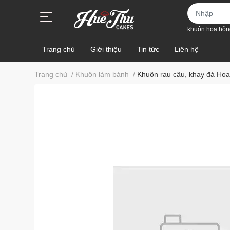
khuôn hoa hồn
Trang chủ
Giới thiệu
Tin tức
Liên hệ
Trang chủ
/
Khuôn làm bánh
/
Khuôn rau câu, khay đá H