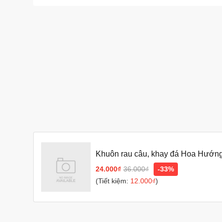
Khuôn rau câu, khay đá Hoa Hướ
24.000₫
36.000₫
-33%
(Tiết kiệm:
12.000₫
)