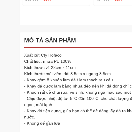
MÔ TẢ SẢN PHẨM
Xuất xứ: Cty Hofaco
Chất liệu: nhựa PE 100%
Kích thước vỉ: 23cm x 11cm
Kích thước mỗi viên: dài 3.5cm x ngang 3.5cm
- Khay gồm 8 khuôn làm đá / làm thạch rau câu.
- Khay đá được làm bằng nhựa dẻo nên khi đá đông chỉ cần
- Khuôn rất dễ chùi rửa, vệ sinh, không ngả màu sau một 
- Chịu được nhiệt độ từ -5°C đến 100°C, cho chất lượng đ
ngon, mát lạnh.
- Khay đá tiện dụng, giúp bạn có thể dễ dàng lấy đá ra
nước.
- Không để gần lửa