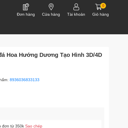
0
Đơn hàng
Cửa hàng
Tài khoản
Giỏ hàng
 đá Hoa Hướng Dương Tạo Hình 3D/4D
phẩm:
8936036833133
p đơn từ 350k
Sao chép