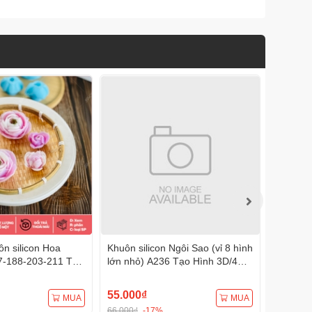
n silicon Hoa
Khuôn silicon Ngôi Sao (vỉ 8 hình
Khuôn s
7-188-203-211 Tạo
lớn nhỏ) A236 Tạo Hình 3D/4D
A232 (1
Đa Dụng
Đa Dụng
Đa Dụn
55.000₫
75.000
MUA
MUA
66.000₫
-17%