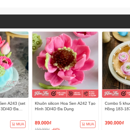
Sen A243 (set
Khuôn silicon Hoa Sen A242 Tạo
Combo 5 khuô
 3D/4D Đa
Hình 3D/4D Đa Dụng
Hồng 183-18
Hình 3D/4D 
89.000₫
390.000₫
MUA
MUA
159.000₫
-44%