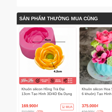
SẢN PHẨM THƯỜNG MUA CÙNG
Khuôn silicon Hồng Trà Đại
Khuôn silicon Hoa 
13cm Tạo Hình 3D/4D Đa Dụng
6 khuôn) Tạo Hình
Dụng
169.900₫
375.000₫
MUA
212.000₫
-20%
424.000₫
-12%