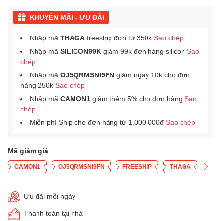
KHUYẾN MÃI - ƯU ĐÃI
Nhập mã
THAGA
freeship đơn từ 350k
Sao chép
Nhập mã
SILICON99K
giảm 99k đơn hàng silicon
Sao
chép
Nhập mã
OJ5QRMSNI9FN
giảm ngay 10k cho đơn
hàng 250k
Sao chép
Nhập mã
CAMON1
giảm thêm 5% cho đơn hàng
Sao
chép
Miễn phí Ship cho đơn hàng từ 1.000.000đ
Sao chép
Mã giảm giá
CAMON1
OJ5QRMSNI9FN
FREESHIP
THAGA
Ưu đãi mỗi ngày
Thanh toán tại nhà