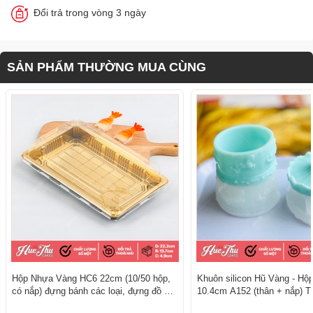
Đổi trả trong vòng 3 ngày
SẢN PHẨM THƯỜNG MUA CÙNG
Hộp Nhựa Vàng HC6 22cm (10/50 hộp,
Khuôn silicon Hũ Vàng - Hộ
có nắp) đựng bánh các loại, đựng đồ ăn
10.4cm A152 (thân + nắp) T
đẳng cấp, sang trọng
3D/4D Đa Dụng