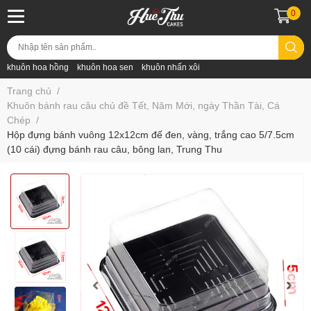
0
khuôn hoa hồng
khuôn hoa sen
khuôn nhấn xôi
Trang chủ
/
Khuôn bánh rau câu chủ đề Tết, Năm Mới, ngày Thần Tài, Cá
Chép
/
Hộp đựng bánh vuông 12x12cm đế đen, vàng, trắng cao 5/7.5cm
(10 cái) đựng bánh rau câu, bông lan, Trung Thu