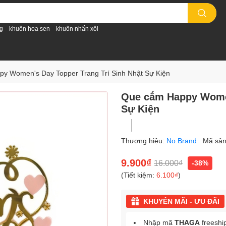
g
khuôn hoa sen
khuôn nhấn xôi
y Women's Day Topper Trang Trí Sinh Nhật Sự Kiện
Que cắm Happy Women
Sự Kiện
Thương hiệu:
No Brand
Mã sả
9.900₫
16.000₫
-38%
(Tiết kiệm:
6.100₫
)
KHUYẾN MÃI - ƯU ĐÃI
Nhập mã
THAGA
freeshi