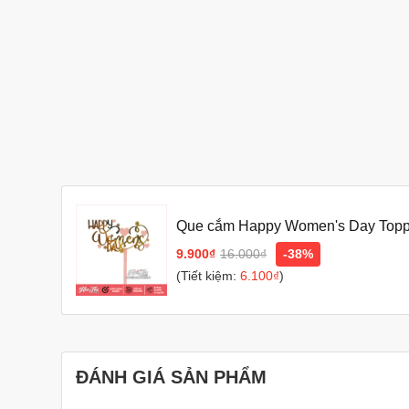
Que cắm Happy Women's Day Topper
9.900₫
16.000₫
-38%
(Tiết kiệm:
6.100₫
)
ĐÁNH GIÁ SẢN PHẨM