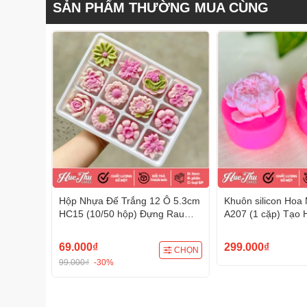
SẢN PHẨM THƯỜNG MUA CÙNG
Hộp Nhựa Đế Trắng 12 Ô 5.3cm
Khuôn silicon Hoa
HC15 (10/50 hộp) Đựng Rau
A207 (1 cặp) Tạo 
Câu, Bánh Mini, Xôi, Cup Set
Đa Dụng
Tiện Dụng
69.000₫
299.000₫
CHỌN
99.000₫
-30%