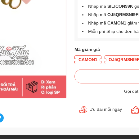
Nhập mã
SILICON99K
gi
Nhập mã
OJ5QRMSNI9F
Nhập mã
CAMON1
giảm 
Miễn phí Ship cho đơn h
Mã giảm giá
CAMON1
OJ5QRMSNI9
Gọi đặ
Ưu đãi mỗi ngày