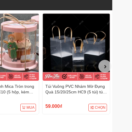
h Mica Tròn trong
Túi Vuông PVC Nhám Mờ Đựng
Túi PVC
10 (5 hộp, kèm
Quà 15/20/25cm HC9 (5 túi) túi
18/22/25
h sinh nhật, quà
đựng quà tặng, đựng bánh các
quà tặng
loại
59.000₫
65.000
MUA
CHỌN