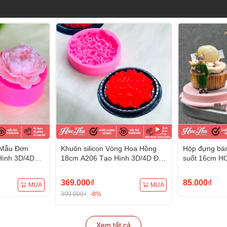
 Mẫu Đơn
Khuôn silicon Vòng Hoa Hồng
Hộp đựng bán
Hình 3D/4D
18cm A206 Tạo Hình 3D/4D Đa
suốt 16cm HC
Dụng
đế) đựng bán
tặng
369.000₫
85.000₫
MUA
MUA
399.000₫
-8%
Xem tất cả