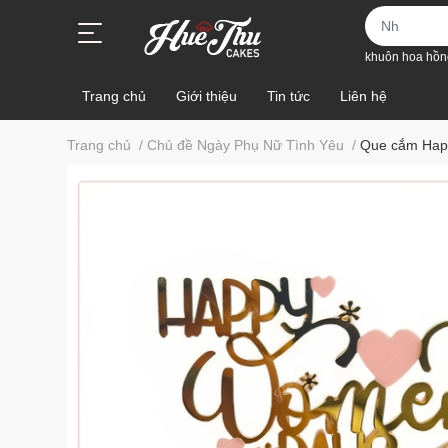
khuôn hoa hồn
Trang chủ
Giới thiệu
Tin tức
Liên hệ
Trang chủ
/
Chủ đề Ngày Phụ Nữ Tình Yêu
/
Que cắm Happ