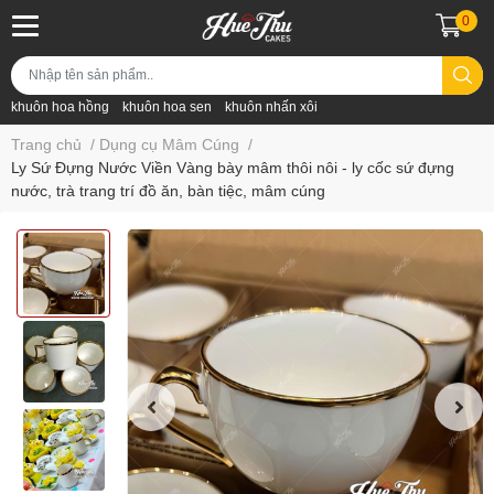
0
khuôn hoa hồng
khuôn hoa sen
khuôn nhấn xôi
Trang chủ
/
Dụng cụ Mâm Cúng
/
Ly Sứ Đựng Nước Viền Vàng bày mâm thôi nôi - ly cốc sứ đựng
nước, trà trang trí đồ ăn, bàn tiệc, mâm cúng