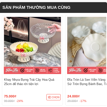
SẢN PHẨM THƯỜNG MUA CÙNG
Khay Nhựa Đựng Trái Cây Hoa Quả
Đĩa Tròn Lá Sen Viền Vàng 
25cm đế tháo rời tiện lợi
Sứ Tròn Đựng Bánh Bao, Tr
Cúng - trang trí đồ ăn, bàn 
cúng
75.000₫
24.000₫
CHỌN
99.000₫
-24%
29.000₫
-17%