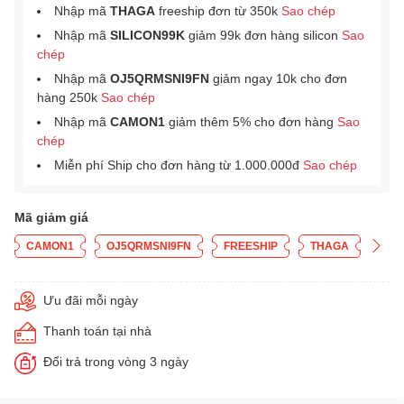
Nhập mã
THAGA
freeship đơn từ 350k
Sao chép
Nhập mã
SILICON99K
giảm 99k đơn hàng silicon
Sao
chép
Nhập mã
OJ5QRMSNI9FN
giảm ngay 10k cho đơn
hàng 250k
Sao chép
Nhập mã
CAMON1
giảm thêm 5% cho đơn hàng
Sao
chép
Miễn phí Ship cho đơn hàng từ 1.000.000đ
Sao chép
Mã giảm giá
CAMON1
OJ5QRMSNI9FN
FREESHIP
THAGA
Ưu đãi mỗi ngày
Thanh toán tại nhà
Đổi trả trong vòng 3 ngày