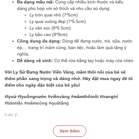
Đa dạng mẫu mã:
Cung cấp nhiều kích thước và kiểu
dáng phù hợp với sở thích và nhu cầu sử dụng:
Ly tròn quai nhỏ (7*5cm)
Ly quai vuông đẹp (7*5.5cm)
Ly vân sọc (8*6.5cm)
Ly bầu cao (8*9cm)
Công dụng đa dạng:
Dùng để đựng nước, trà, sữa, nước
ép,... trang trí mâm cúng, bàn tiệc, hoặc làm quà tặng ý
nghĩa.
Dễ dàng vệ sinh:
Có thể rửa bằng tay hoặc máy rửa chén.
Với Ly Sứ Đựng Nước Viền Vàng, mâm thôi nôi của bé sẽ
thêm phần sang trọng và đáng nhớ. Hãy đặt mua ngay để tô
điểm cho ngày đặc biệt của bé yêu!
#lysứ #lyuốngnước #viềnvàng #mâmthôinôi #trangtrí
#bàntiệc #mâmcúng #quàtặng
Lưu ý:
Giá bán áp dụng cho 1 ly.
Xem thêm
Hình ảnh sản phẩm có thể thay đổi so với thực tế do điều
kiện ánh sáng và góc chụp.