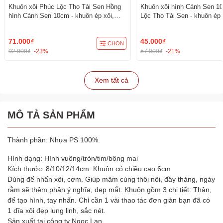
Khuôn xôi Phúc Lộc Thọ Tài Sen Hồng
Khuôn xôi hình Cánh Sen 1
hình Cánh Sen 10cm - khuôn ép xôi,
Lộc Thọ Tài Sen - khuôn ép 
khuôn nhấn xôi Vĩnh Trường
nhấn xôi Vĩnh Trường
71.000₫
45.000₫
CHỌN
92.000₫
-23%
57.000₫
-21%
Xem tất cả
MÔ TẢ SẢN PHẨM
Thành phần: Nhựa PS 100%.
Hình dạng: Hình vuông/tròn/tim/bông mai
Kích thước: 8/10/12/14cm. Khuôn có chiều cao 6cm
Dùng để nhấn xôi, cơm. Giúp mâm cúng thôi nôi, đầy tháng, ngày
rằm sẽ thêm phần ý nghĩa, đẹp mắt. Khuôn gồm 3 chi tiết: Thân,
đế tạo hình, tay nhấn. Chỉ cần 1 vài thao tác đơn giản bạn đã có
1 dĩa xôi đẹp lung linh, sắc nét.
Sản xuất tại công ty Ngọc Lan