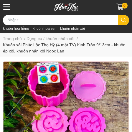
0
khuôn hoa hồng
khuôn hoa sen
khuôn nhấn xôi
Trang chủ
/
Dụng cụ / khuôn nhấn xôi
/
Khuôn xôi Phúc Lộc Thọ Hỷ (4 mặt TV) hình Tròn 9/13cm - khuôn
ép xôi, khuôn nhấn xôi Ngọc Lan