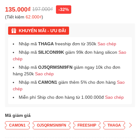
135.000₫
197.000₫
-32%
(Tiết kiệm
62.000₫
)
KHUYẾN MÃI - ƯU ĐÃI
Nhập mã
THAGA
freeship đơn từ 350k
Sao chép
Nhập mã
SILICON99K
giảm 99k đơn hàng silicon
Sao
chép
Nhập mã
OJ5QRMSNI9FN
giảm ngay 10k cho đơn
hàng 250k
Sao chép
Nhập mã
CAMON1
giảm thêm 5% cho đơn hàng
Sao
chép
Miễn phí Ship cho đơn hàng từ 1.000.000đ
Sao chép
Mã giảm giá
CAMON1
OJ5QRMSNI9FN
FREESHIP
THAGA