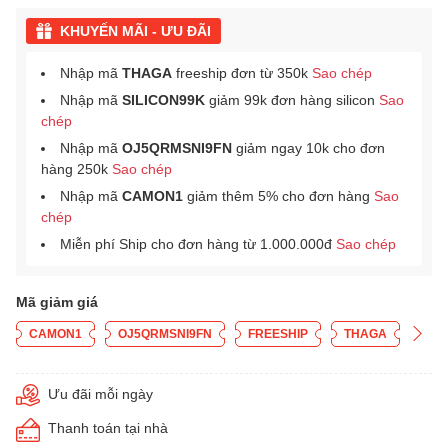
KHUYẾN MÃI - ƯU ĐÃI
Nhập mã
THAGA
freeship đơn từ 350k
Sao chép
Nhập mã
SILICON99K
giảm 99k đơn hàng silicon
Sao
chép
Nhập mã
OJ5QRMSNI9FN
giảm ngay 10k cho đơn
hàng 250k
Sao chép
Nhập mã
CAMON1
giảm thêm 5% cho đơn hàng
Sao
chép
Miễn phí Ship cho đơn hàng từ 1.000.000đ
Sao chép
Mã giảm giá
CAMON1
OJ5QRMSNI9FN
FREESHIP
THAGA
Ưu đãi mỗi ngày
Thanh toán tại nhà