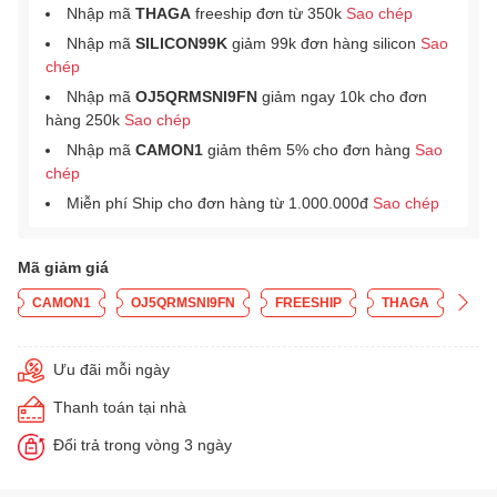
Nhập mã
THAGA
freeship đơn từ 350k
Sao chép
Nhập mã
SILICON99K
giảm 99k đơn hàng silicon
Sao
chép
Nhập mã
OJ5QRMSNI9FN
giảm ngay 10k cho đơn
hàng 250k
Sao chép
Nhập mã
CAMON1
giảm thêm 5% cho đơn hàng
Sao
chép
Miễn phí Ship cho đơn hàng từ 1.000.000đ
Sao chép
Mã giảm giá
CAMON1
OJ5QRMSNI9FN
FREESHIP
THAGA
Ưu đãi mỗi ngày
Thanh toán tại nhà
Đổi trả trong vòng 3 ngày