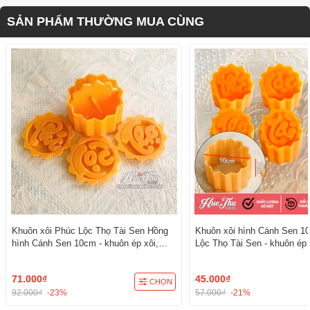
SẢN PHẨM THƯỜNG MUA CÙNG
Khuôn xôi Phúc Lộc Thọ Tài Sen Hồng
Khuôn xôi hình Cánh Sen 1
hình Cánh Sen 10cm - khuôn ép xôi,
Lộc Thọ Tài Sen - khuôn ép 
khuôn nhấn xôi Vĩnh Trường
nhấn xôi Vĩnh Trường
71.000₫
45.000₫
CHỌN
92.000₫
-23%
57.000₫
-21%