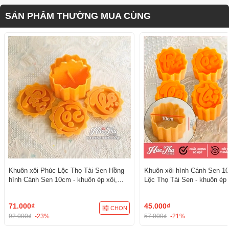
SẢN PHẨM THƯỜNG MUA CÙNG
Khuôn xôi Phúc Lộc Thọ Tài Sen Hồng
Khuôn xôi hình Cánh Sen 1
hình Cánh Sen 10cm - khuôn ép xôi,
Lộc Thọ Tài Sen - khuôn ép 
khuôn nhấn xôi Vĩnh Trường
nhấn xôi Vĩnh Trường
71.000₫
45.000₫
CHỌN
92.000₫
-23%
57.000₫
-21%