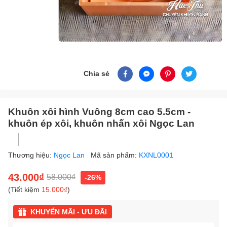
Chia sẻ
Khuôn xôi hình Vuông 8cm cao 5.5cm -
khuôn ép xôi, khuôn nhấn xôi Ngọc Lan
Thương hiệu:
Ngọc Lan
Mã sản phẩm:
KXNL0001
43.000₫
58.000₫
-26%
(Tiết kiệm
15.000₫
)
KHUYẾN MÃI - ƯU ĐÃI