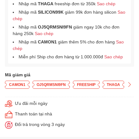
Nhập mã
THAGA
freeship đơn từ 350k
Sao chép
Nhập mã
SILICON99K
giảm 99k đơn hàng silicon
Sao
chép
Nhập mã
OJ5QRMSNI9FN
giảm ngay 10k cho đơn
hàng 250k
Sao chép
Nhập mã
CAMON1
giảm thêm 5% cho đơn hàng
Sao
chép
Miễn phí Ship cho đơn hàng từ 1.000.000đ
Sao chép
Mã giảm giá
CAMON1
OJ5QRMSNI9FN
FREESHIP
THAGA
Ưu đãi mỗi ngày
Thanh toán tại nhà
Đổi trả trong vòng 3 ngày