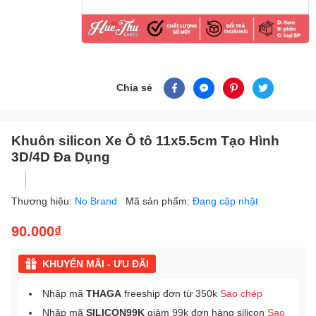
Chia sẻ
Khuôn silicon Xe Ô tô 11x5.5cm Tạo Hình
3D/4D Đa Dụng
Thương hiệu:
No Brand
Mã sản phẩm:
Đang cập nhật
90.000₫
KHUYẾN MÃI - ƯU ĐÃI
Nhập mã
THAGA
freeship đơn từ 350k
Sao chép
Nhập mã
SILICON99K
giảm 99k đơn hàng silicon
Sao