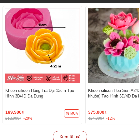
Khuôn silicon Hồng Trà Đại 13cm Tạo
Khuôn silicon Hoa Sen A243
Hình 3D/4D Đa Dụng
khuôn) Tạo Hình 3D/4D Đa 
169.900₫
375.000₫
MUA
212.000₫
-20%
424.000₫
-12%
Xem tất cả