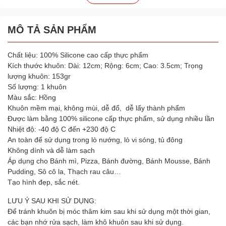
MÔ TẢ SẢN PHẨM
Chất liệu: 100% Silicone cao cấp thực phẩm
Kích thước khuôn: Dài: 12cm; Rộng: 6cm; Cao: 3.5cm; Trọng
lượng khuôn: 153gr
Số lượng: 1 khuôn
Màu sắc: Hồng
Khuôn mềm mại, không mùi, dễ đổ, dễ lấy thành phẩm
Được làm bằng 100% silicone cấp thực phẩm, sử dụng nhiều lần
Nhiệt độ: -40 độ C đến +230 độ C
An toàn để sử dụng trong lò nướng, lò vi sóng, tủ đông
Không dính và dễ làm sạch
Áp dụng cho Bánh mì, Pizza, Bánh đường, Bánh Mousse, Bánh
Pudding, Sô cô la, Thạch rau câu…
Tạo hình đẹp, sắc nét.
LƯU Ý SAU KHI SỬ DỤNG:
Để tránh khuôn bị móc thâm kim sau khi sử dụng một thời gian,
các bạn nhớ rửa sạch, làm khô khuôn sau khi sử dụng.