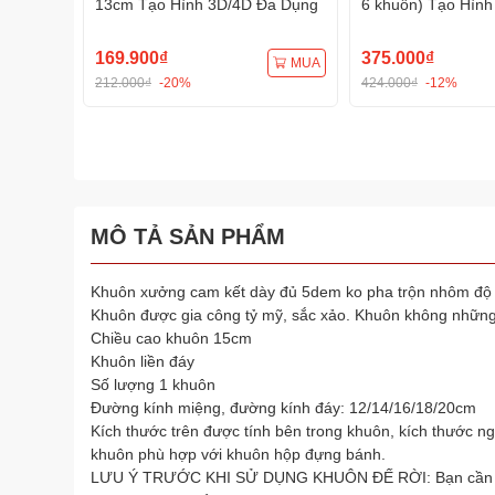
13cm Tạo Hình 3D/4D Đa Dụng
6 khuôn) Tạo Hình
Dụng
169.900₫
375.000₫
MUA
212.000₫
-20%
424.000₫
-12%
MÔ TẢ SẢN PHẨM
Khuôn xưởng cam kết dày đủ 5dem ko pha trộn nhôm đ
Khuôn được gia công tỷ mỹ, sắc xảo. Khuôn không những
Chiều cao khuôn 15cm
Khuôn liền đáy
Số lượng 1 khuôn
Đường kính miệng, đường kính đáy: 12/14/16/18/20cm
Kích thước trên được tính bên trong khuôn, kích thước n
khuôn phù hợp với khuôn hộp đựng bánh.
LƯU Ý TRƯỚC KHI SỬ DỤNG KHUÔN ĐẾ RỜI: Bạn cần phải