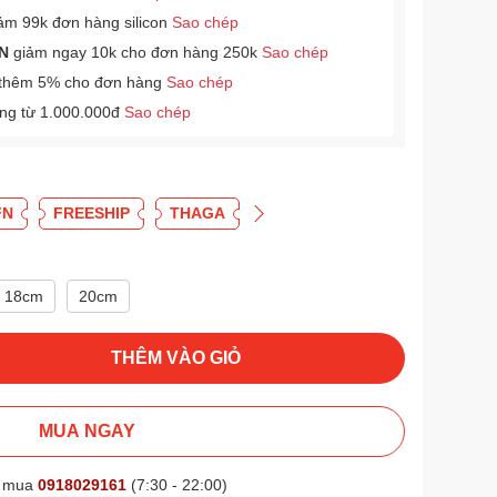
ảm 99k đơn hàng silicon
Sao chép
N
giảm ngay 10k cho đơn hàng 250k
Sao chép
thêm 5% cho đơn hàng
Sao chép
àng từ 1.000.000đ
Sao chép
FN
FREESHIP
THAGA
18cm
20cm
THÊM VÀO GIỎ
MUA NGAY
t mua
0918029161
(7:30 - 22:00)