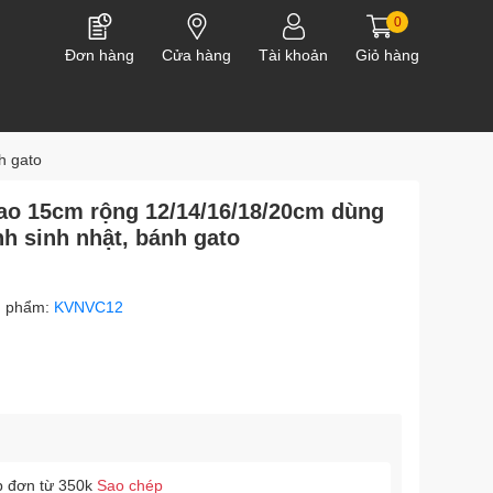
0
Đơn hàng
Cửa hàng
Tài khoản
Giỏ hàng
h gato
o 15cm rộng 12/14/16/18/20cm dùng
nh sinh nhật, bánh gato
n phẩm:
KVNVC12
p đơn từ 350k
Sao chép