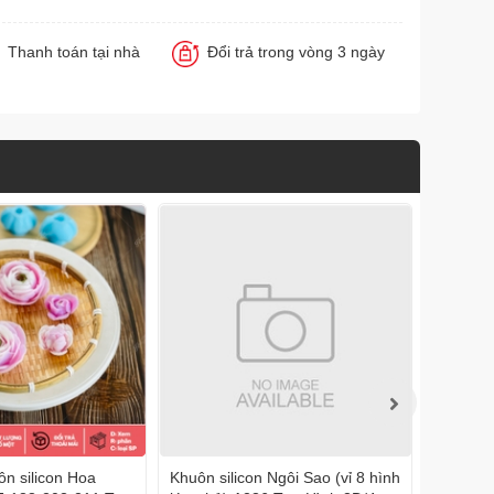
Thanh toán tại nhà
Đổi trả trong vòng 3 ngày
n silicon Hoa
Khuôn silicon Ngôi Sao (vỉ 8 hình
Khuôn s