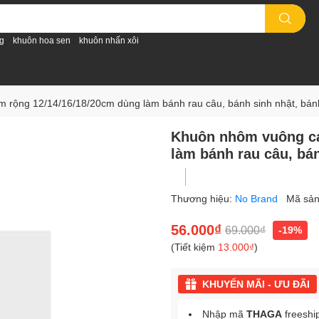
g
khuôn hoa sen
khuôn nhấn xôi
rộng 12/14/16/18/20cm dùng làm bánh rau câu, bánh sinh nhật, bán
Khuôn nhôm vuông ca
làm bánh rau câu, bá
Thương hiệu:
No Brand
Mã sả
56.000₫
69.000₫
-19%
(Tiết kiệm
13.000₫
)
KHUYẾN MÃI - ƯU ĐÃI
Nhập mã
THAGA
freeshi