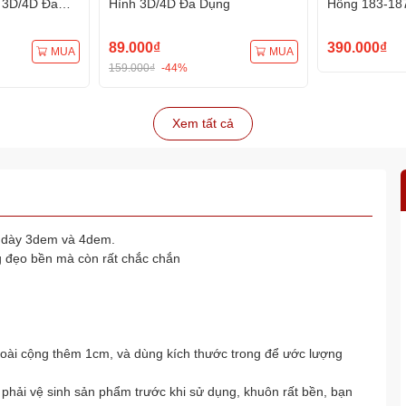
 3D/4D Đa
Hình 3D/4D Đa Dụng
Hồng 183-18
Hình 3D/4D 
89.000₫
390.000₫
MUA
MUA
159.000₫
-44%
Xem tất cả
ộ dày 3dem và 4dem.
 đẹo bền mà còn rất chắc chắn
goài cộng thêm 1cm, và dùng kích thước trong để ước lượng
 vệ sinh sản phẩm trước khi sử dụng, khuôn rất bền, bạn