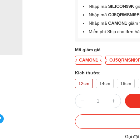
Nhập mã
SILICON99K
gi
Nhập mã
OJ5QRMSNI9F
Nhập mã
CAMON1
giảm 
Miễn phí Ship cho đơn h
Mã giảm giá
CAMON1
OJ5QRMSNI9
Kích thước:
12cm
14cm
16cm
Gọi đặ