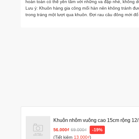
hoàn toàn có thể yên tâm với những va đập nhé, không
Lưu ý: Khuôn hàng gia công mối hàn nên không tránh đượ
trong tráng một lượt qua khuôn. Đợi rau câu đông mới đổ
Khuôn nhôm vuông cao 15cm rộng 12/1
bánh sinh nhật, bánh gato
56.000₫
69.000₫
-19%
(Tiết kiệm
13.000₫
)