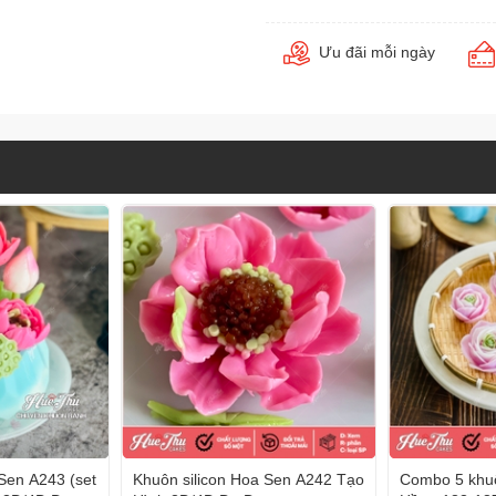
Ưu đãi mỗi ngày
Sen A243 (set
Khuôn silicon Hoa Sen A242 Tạo
Combo 5 khuô