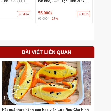
7-188-203-211 Tạo
lớn nhỏ) A236 Tạo Hình 3D/4D
A233 Tạ
Đa Dụng
Đa Dụng
55.000₫
75.000
MUA
MUA
66.000₫
-17%
BÀI VIẾT LIÊN QUAN
Kết quả thực hành của học viên Lớp Rau Câu Kinh