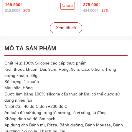
169.900₫
375.000₫
MUA
212.000₫
-20%
424.000₫
-12%
Xem tất cả
MÔ TẢ SẢN PHẨM
Chất liệu: 100% Silicone cao cấp thực phẩm
Kích thước khuôn: Dài: 9cm; Rộng: 9cm; Cao: 0.5cm; Trọng
lượng khuôn: 39gr
Số lượng: 1 khuôn
Màu sắc: Hồng
Được làm bằng 100% silicone cấp thực phẩm, có thể được sử
dụng nhiều lần
Nhiệt độ: -40 độ C đến +230 độ C
An toàn để sử dụng trong lò nướng, lò vi sóng, tủ đông
Không dính và dễ làm sạch
Áp dụng cho Bánh mì, Pizza, Bánh đường, Bánh Mousse, Bánh
Pudding, Sô cô la, Thạch rau câu…