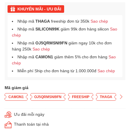
KHUYẾN MÃI - ƯU ĐÃI
Nhập mã
THAGA
freeship đơn từ 350k
Sao chép
Nhập mã
SILICON99K
giảm 99k đơn hàng silicon
Sao
chép
Nhập mã
OJ5QRMSNI9FN
giảm ngay 10k cho đơn
hàng 250k
Sao chép
Nhập mã
CAMON1
giảm thêm 5% cho đơn hàng
Sao
chép
Miễn phí Ship cho đơn hàng từ 1.000.000đ
Sao chép
Mã giảm giá
CAMON1
OJ5QRMSNI9FN
FREESHIP
THAGA
Ưu đãi mỗi ngày
Thanh toán tại nhà