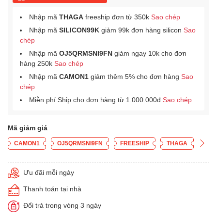
Nhập mã
THAGA
freeship đơn từ 350k
Sao chép
Nhập mã
SILICON99K
giảm 99k đơn hàng silicon
Sao
chép
Nhập mã
OJ5QRMSNI9FN
giảm ngay 10k cho đơn
hàng 250k
Sao chép
Nhập mã
CAMON1
giảm thêm 5% cho đơn hàng
Sao
chép
Miễn phí Ship cho đơn hàng từ 1.000.000đ
Sao chép
Mã giảm giá
CAMON1
OJ5QRMSNI9FN
FREESHIP
THAGA
Ưu đãi mỗi ngày
Thanh toán tại nhà
Đổi trả trong vòng 3 ngày