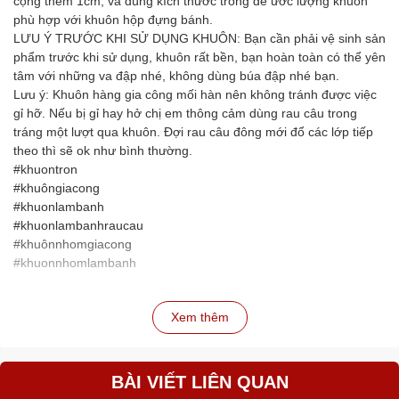
cộng thêm 1cm, và dùng kích thước trong để ước lượng khuôn
phù hợp với khuôn hộp đựng bánh.
LƯU Ý TRƯỚC KHI SỬ DỤNG KHUÔN: Bạn cần phải vệ sinh sản
phẩm trước khi sử dụng, khuôn rất bền, bạn hoàn toàn có thể yên
tâm với những va đập nhé, không dùng búa đập nhé bạn.
Lưu ý: Khuôn hàng gia công mối hàn nên không tránh được việc
gỉ hỡ. Nếu bị gỉ hay hở chị em thông cảm dùng rau câu trong
tráng một lượt qua khuôn. Đợi rau câu đông mới đổ các lớp tiếp
theo thì sẽ ok như bình thường.
#khuontron
#khuôngiacong
#khuonlambanh
#khuonlambanhraucau
#khuônnhomgiacong
#khuonnhomlambanh
Xem thêm
BÀI VIẾT LIÊN QUAN