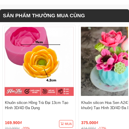
SẢN PHẨM THƯỜNG MUA CÙNG
Khuôn silicon Hồng Trà Đại 13cm Tạo
Khuôn silicon Hoa Sen A243
Hình 3D/4D Đa Dụng
khuôn) Tạo Hình 3D/4D Đa 
169.900₫
375.000₫
MUA
212.000₫
-20%
424.000₫
-12%