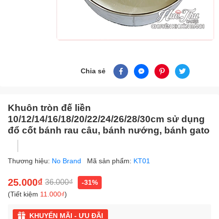
Chia sẻ
Khuôn tròn đế liền
10/12/14/16/18/20/22/24/26/28/30cm sử dụng
đổ cốt bánh rau câu, bánh nướng, bánh gato
Thương hiệu:
No Brand
Mã sản phẩm:
KT01
25.000₫
36.000₫
-31%
(Tiết kiệm
11.000₫
)
KHUYẾN MÃI - ƯU ĐÃI