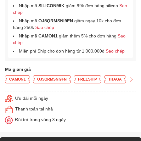
Nhập mã
SILICON99K
giảm 99k đơn hàng silicon
Sao
chép
Nhập mã
OJ5QRMSNI9FN
giảm ngay 10k cho đơn
hàng 250k
Sao chép
Nhập mã
CAMON1
giảm thêm 5% cho đơn hàng
Sao
chép
Miễn phí Ship cho đơn hàng từ 1.000.000đ
Sao chép
Mã giảm giá
CAMON1
OJ5QRMSNI9FN
FREESHIP
THAGA
Ưu đãi mỗi ngày
Thanh toán tại nhà
Đổi trả trong vòng 3 ngày