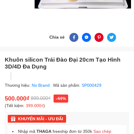
Chia sẻ
Khuôn silicon Trái Đào Đại 20cm Tạo Hình
3D/4D Đa Dụng
Thương hiệu:
No Brand
Mã sản phẩm:
SP000429
500.000₫
899.000₫
-44%
(Tiết kiệm:
399.000₫
)
KHUYẾN MÃI - ƯU ĐÃI
Nhập mã
THAGA
freeship đơn từ 350k
Sao chép