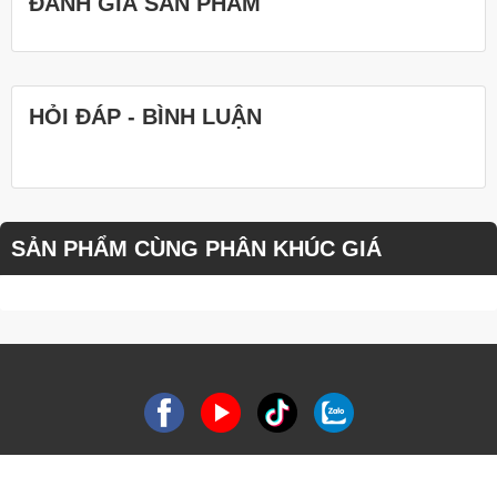
ĐÁNH GIÁ SẢN PHẨM
HỎI ĐÁP - BÌNH LUẬN
SẢN PHẨM CÙNG PHÂN KHÚC GIÁ