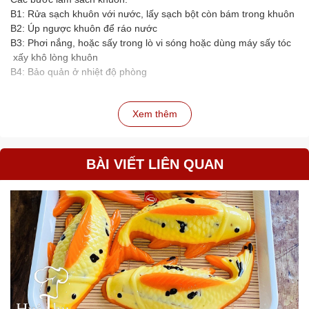
B1: Rửa sạch khuôn với nước, lấy sạch bột còn bám trong khuôn
B2: Úp ngược khuôn để ráo nước
B3: Phơi nắng, hoặc sấy trong lò vi sóng hoặc dùng máy sấy tóc
xấy khô lòng khuôn
B4: Bảo quản ở nhiệt độ phòng
Xem thêm
BÀI VIẾT LIÊN QUAN