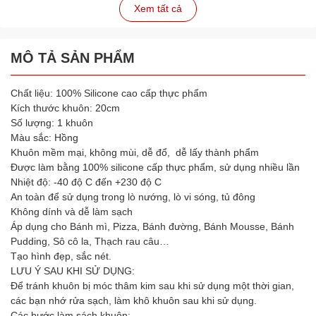
Xem tất cả
MÔ TẢ SẢN PHẨM
Chất liệu: 100% Silicone cao cấp thực phẩm
Kích thước khuôn: 20cm
Số lượng: 1 khuôn
Màu sắc: Hồng
Khuôn mềm mại, không mùi, dễ đổ, dễ lấy thành phẩm
Được làm bằng 100% silicone cấp thực phẩm, sử dụng nhiều lần
Nhiệt độ: -40 độ C đến +230 độ C
An toàn để sử dụng trong lò nướng, lò vi sóng, tủ đông
Không dính và dễ làm sạch
Áp dụng cho Bánh mì, Pizza, Bánh đường, Bánh Mousse, Bánh
Pudding, Sô cô la, Thạch rau câu…
Tạo hình đẹp, sắc nét.
LƯU Ý SAU KHI SỬ DỤNG:
Để tránh khuôn bị móc thâm kim sau khi sử dụng một thời gian,
các bạn nhớ rửa sạch, làm khô khuôn sau khi sử dụng.
Các bước làm sách khuôn: