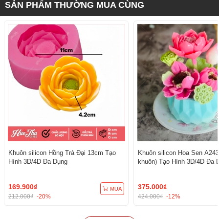
SẢN PHẨM THƯỜNG MUA CÙNG
Khuôn silicon Hồng Trà Đại 13cm Tạo
Khuôn silicon Hoa Sen A243
Hình 3D/4D Đa Dụng
khuôn) Tạo Hình 3D/4D Đa 
169.900₫
375.000₫
MUA
212.000₫
-20%
424.000₫
-12%