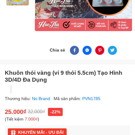
Chia sẻ
Khuôn thỏi vàng (vỉ 9 thỏi 5.5cm) Tạo Hình
3D/4D Đa Dụng
Thương hiệu:
No Brand
Mã sản phẩm:
PVN1785
25.000₫
32.000₫
-22%
(Tiết kiệm
7.000₫
)
KHUYẾN MÃI - ƯU ĐÃI