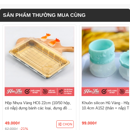
SẢN PHẨM THƯỜNG MUA CÙNG
Hộp Nhựa Vàng HC6 22cm (10/50 hộp,
Khuôn silicon Hũ Vàng - Hộ
có nắp) đựng bánh các loại, đựng đồ ăn
10.4cm A152 (thân + nắp) T
đẳng cấp, sang trọng
3D/4D Đa Dụng
49.000₫
99.000₫
CHỌN
62.000₫
-21%