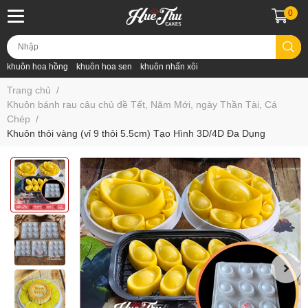
0
khuôn hoa hồng
khuôn hoa sen
khuôn nhấn xôi
Trang chủ
/
Khuôn bánh rau câu chủ đề Tết, Năm Mới, ngày Thần Tài, Cá
Chép
/
Khuôn thỏi vàng (vỉ 9 thỏi 5.5cm) Tạo Hình 3D/4D Đa Dụng