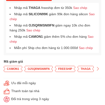
Nhập mã
THAGA
freeship đơn từ 350k
Sao chép
Nhập mã
SILICON99K
giảm 99k đơn hàng silicon
Sao
chép
Nhập mã
OJ5QRMSNI9FN
giảm ngay 10k cho đơn
hàng 250k
Sao chép
Nhập mã
CAMON1
giảm thêm 5% cho đơn hàng
Sao
chép
Miễn phí Ship cho đơn hàng từ 1.000.000đ
Sao chép
Mã giảm giá
CAMON1
OJ5QRMSNI9FN
FREESHIP
THAGA
Ưu đãi mỗi ngày
Thanh toán tại nhà
Đổi trả trong vòng 3 ngày