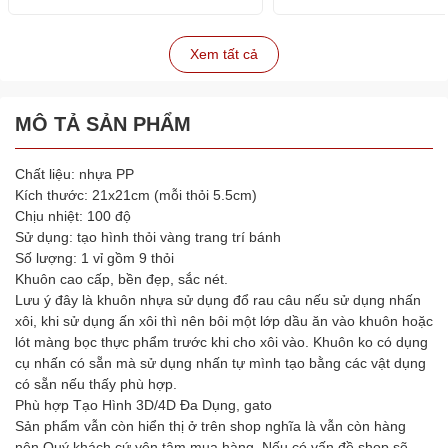
Xem tất cả
MÔ TẢ SẢN PHẨM
Chất liệu: nhựa PP
Kích thước: 21x21cm (mỗi thỏi 5.5cm)
Chịu nhiệt: 100 độ
Sử dụng: tạo hình thỏi vàng trang trí bánh
Số lượng: 1 vỉ gồm 9 thỏi
Khuôn cao cấp, bền đẹp, sắc nét.
Lưu ý đây là khuôn nhựa sử dụng đổ rau câu nếu sử dụng nhấn
xôi, khi sử dụng ấn xôi thì nên bôi một lớp dầu ăn vào khuôn hoặc
lót màng bọc thực phẩm trước khi cho xôi vào. Khuôn ko có dụng
cụ nhấn có sẵn mà sử dụng nhấn tự mình tạo bằng các vật dụng
có sẵn nếu thấy phù hợp.
Phù hợp Tạo Hình 3D/4D Đa Dụng, gato
Sản phẩm vẫn còn hiển thị ở trên shop nghĩa là vẫn còn hàng
nên Quý khách cứ yên tâm mua hàng. Nếu có vấn đề shop sẽ