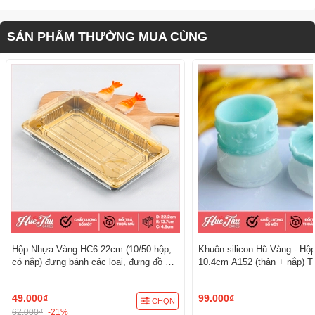
SẢN PHẨM THƯỜNG MUA CÙNG
Hộp Nhựa Vàng HC6 22cm (10/50 hộp,
Khuôn silicon Hũ Vàng - Hộ
có nắp) đựng bánh các loại, đựng đồ ăn
10.4cm A152 (thân + nắp) T
đẳng cấp, sang trọng
3D/4D Đa Dụng
49.000₫
99.000₫
CHỌN
62.000₫
-21%