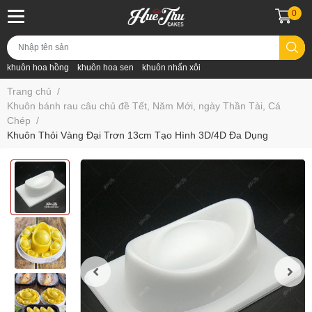
0
khuôn hoa hồng
khuôn hoa sen
khuôn nhấn xôi
Trang chủ
/
Khuôn bánh rau câu chủ đề Tết, Năm Mới, ngày Thần Tài, Cá
Chép
/
Khuôn Thỏi Vàng Đại Trơn 13cm Tạo Hình 3D/4D Đa Dụng