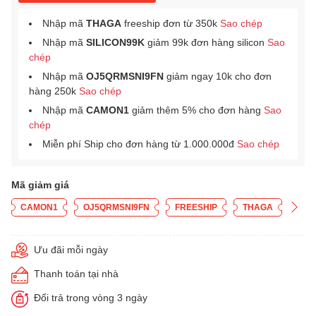
Nhập mã
THAGA
freeship đơn từ 350k
Sao chép
Nhập mã
SILICON99K
giảm 99k đơn hàng silicon
Sao
chép
Nhập mã
OJ5QRMSNI9FN
giảm ngay 10k cho đơn
hàng 250k
Sao chép
Nhập mã
CAMON1
giảm thêm 5% cho đơn hàng
Sao
chép
Miễn phí Ship cho đơn hàng từ 1.000.000đ
Sao chép
Mã giảm giá
CAMON1
OJ5QRMSNI9FN
FREESHIP
THAGA
Ưu đãi mỗi ngày
Thanh toán tại nhà
Đổi trả trong vòng 3 ngày