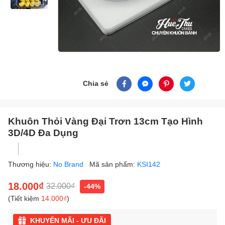
Chia sẻ
Khuôn Thỏi Vàng Đại Trơn 13cm Tạo Hình
3D/4D Đa Dụng
Thương hiệu:
No Brand
Mã sản phẩm:
KSI142
18.000₫
32.000₫
-44%
(Tiết kiệm
14.000₫
)
KHUYẾN MÃI - ƯU ĐÃI