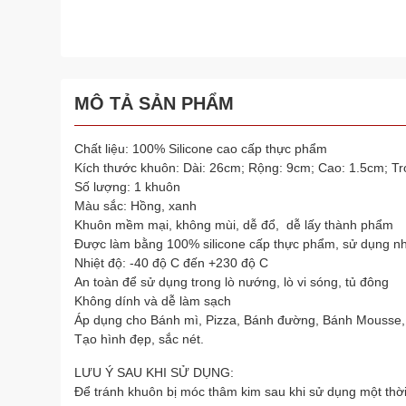
MÔ TẢ SẢN PHẨM
Chất liệu: 100% Silicone cao cấp thực phẩm
Kích thước khuôn: Dài: 26cm; Rộng: 9cm; Cao: 1.5cm; Tr
Số lượng: 1 khuôn
Màu sắc: Hồng, xanh
Khuôn mềm mại, không mùi, dễ đổ, dễ lấy thành phẩm
Được làm bằng 100% silicone cấp thực phẩm, sử dụng nh
Nhiệt độ: -40 độ C đến +230 độ C
An toàn để sử dụng trong lò nướng, lò vi sóng, tủ đông
Không dính và dễ làm sạch
Áp dụng cho Bánh mì, Pizza, Bánh đường, Bánh Mousse,
Tạo hình đẹp, sắc nét.
LƯU Ý SAU KHI SỬ DỤNG:
Để tránh khuôn bị móc thâm kim sau khi sử dụng một thờ