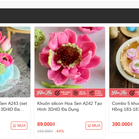
Sen A243 (set
Khuôn silicon Hoa Sen A242 Tạo
Combo 5 khuô
 3D/4D Đa
Hình 3D/4D Đa Dụng
Hồng 183-18
Hình 3D/4D 
89.000₫
390.000₫
MUA
MUA
159.000₫
-44%