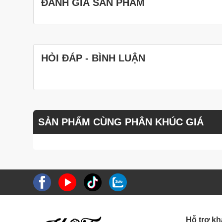
ĐÁNH GIÁ SẢN PHẨM
HỎI ĐÁP - BÌNH LUẬN
SẢN PHẨM CÙNG PHÂN KHÚC GIÁ
Hỗ trợ k