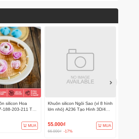
n silicon Hoa
Khuôn silicon Ngôi Sao (vỉ 8 hình
Khuôn s
7-188-203-211 Tạo
lớn nhỏ) A236 Tạo Hình 3D/4D
A233 Tạ
Đa Dụng
Đa Dụng
55.000₫
75.000
MUA
MUA
66.000₫
-17%