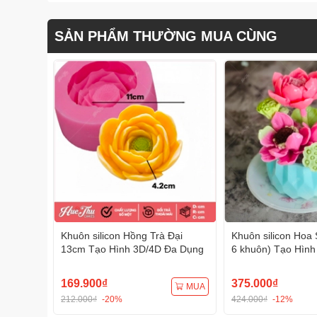
SẢN PHẨM THƯỜNG MUA CÙNG
Khuôn silicon Hồng Trà Đại
Khuôn silicon Hoa 
13cm Tạo Hình 3D/4D Đa Dụng
6 khuôn) Tạo Hình
Dụng
169.900₫
375.000₫
MUA
212.000₫
-20%
424.000₫
-12%