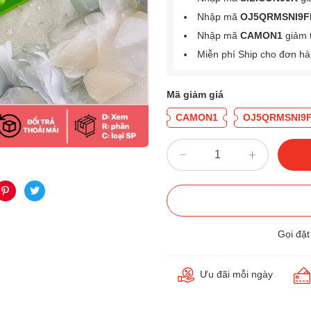
Nhập mã
OJ5QRMSNI9F
Nhập mã
CAMON1
giảm 
Miễn phí Ship cho đơn h
Mã giảm giá
CAMON1
OJ5QRMSNI9
Gọi đặ
Ưu đãi mỗi ngày