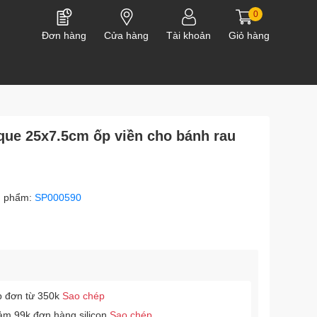
0
Đơn hàng
Cửa hàng
Tài khoản
Giỏ hàng
que 25x7.5cm ốp viền cho bánh rau
n phẩm:
SP000590
p đơn từ 350k
Sao chép
ảm 99k đơn hàng silicon
Sao chép