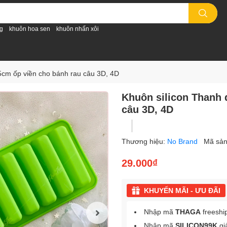
g
khuôn hoa sen
khuôn nhấn xôi
5cm ốp viền cho bánh rau câu 3D, 4D
Khuôn silicon Thanh 
câu 3D, 4D
Thương hiệu:
No Brand
Mã sả
29.000₫
KHUYẾN MÃI - ƯU ĐÃI
Nhập mã
THAGA
freeshi
Nhập mã
SILICON99K
gi