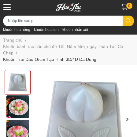
0
khuôn hoa hồng
khuôn hoa sen
khuôn nhấn xôi
Trang chủ
/
Khuôn bánh rau câu chủ đề Tết, Năm Mới, ngày Thần Tài, Cá
Chép
/
Khuôn Trái Đào 16cm Tạo Hình 3D/4D Đa Dụng