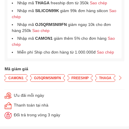
Nhập mã
THAGA
freeship đơn từ 350k
Sao chép
Nhập mã
SILICON99K
giảm 99k đơn hàng silicon
Sao
chép
Nhập mã
OJ5QRMSNI9FN
giảm ngay 10k cho đơn
hàng 250k
Sao chép
Nhập mã
CAMON1
giảm thêm 5% cho đơn hàng
Sao
chép
Miễn phí Ship cho đơn hàng từ 1.000.000đ
Sao chép
Mã giảm giá
CAMON1
OJ5QRMSNI9FN
FREESHIP
THAGA
Ưu đãi mỗi ngày
Thanh toán tại nhà
Đổi trả trong vòng 3 ngày