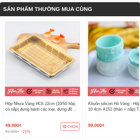
SẢN PHẨM THƯỜNG MUA CÙNG
Hộp Nhựa Vàng HC6 22cm (10/50 hộp,
Khuôn silicon Hũ Vàng - Hộ
có nắp) đựng bánh các loại, đựng đồ ăn
10.4cm A152 (thân + nắp) T
đẳng cấp, sang trọng
3D/4D Đa Dụng
49.000₫
99.000₫
CHỌN
62.000₫
-21%