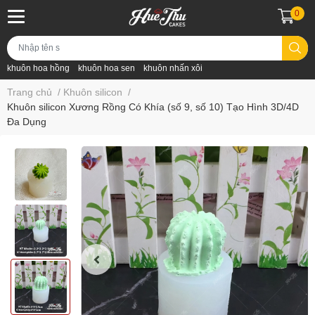
0
khuôn hoa hồng
khuôn hoa sen
khuôn nhấn xôi
Trang chủ
/
Khuôn silicon
/
Khuôn silicon Xương Rồng Có Khía (số 9, số 10) Tạo Hình 3D/4D
Đa Dụng