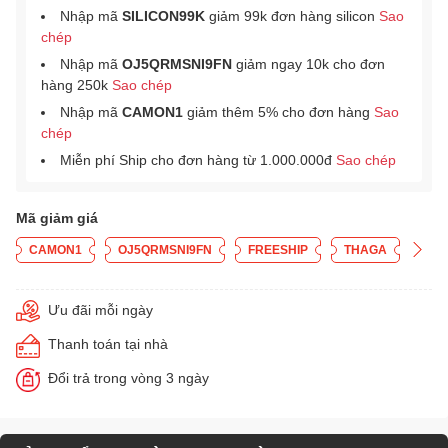
Nhập mã
SILICON99K
giảm 99k đơn hàng silicon
Sao
chép
Nhập mã
OJ5QRMSNI9FN
giảm ngay 10k cho đơn
hàng 250k
Sao chép
Nhập mã
CAMON1
giảm thêm 5% cho đơn hàng
Sao
chép
Miễn phí Ship cho đơn hàng từ 1.000.000đ
Sao chép
Mã giảm giá
CAMON1
OJ5QRMSNI9FN
FREESHIP
THAGA
Ưu đãi mỗi ngày
Thanh toán tại nhà
Đổi trả trong vòng 3 ngày