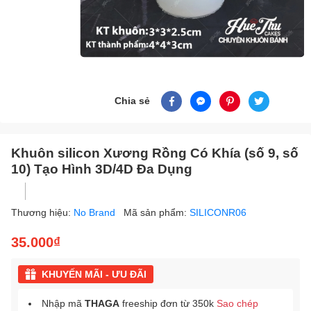
Chia sẻ
Khuôn silicon Xương Rồng Có Khía (số 9, số
10) Tạo Hình 3D/4D Đa Dụng
Thương hiệu:
No Brand
Mã sản phẩm:
SILICONR06
35.000₫
KHUYẾN MÃI - ƯU ĐÃI
Nhập mã
THAGA
freeship đơn từ 350k
Sao chép