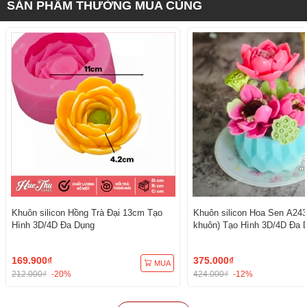
SẢN PHẨM THƯỜNG MUA CÙNG
Khuôn silicon Hồng Trà Đại 13cm Tạo
Khuôn silicon Hoa Sen A243
Hình 3D/4D Đa Dụng
khuôn) Tạo Hình 3D/4D Đa 
169.900₫
375.000₫
MUA
212.000₫
-20%
424.000₫
-12%