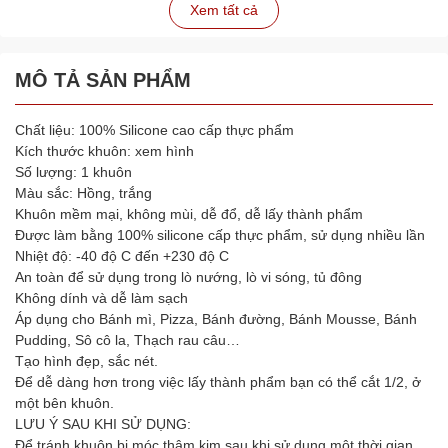
Xem tất cả
MÔ TẢ SẢN PHẨM
Chất liệu: 100% Silicone cao cấp thực phẩm
Kích thước khuôn: xem hình
Số lượng: 1 khuôn
Màu sắc: Hồng, trắng
Khuôn mềm mại, không mùi, dễ đổ, dễ lấy thành phẩm
Được làm bằng 100% silicone cấp thực phẩm, sử dụng nhiều lần
Nhiệt độ: -40 độ C đến +230 độ C
An toàn để sử dụng trong lò nướng, lò vi sóng, tủ đông
Không dính và dễ làm sạch
Áp dụng cho Bánh mì, Pizza, Bánh đường, Bánh Mousse, Bánh
Pudding, Sô cô la, Thạch rau câu…
Tạo hình đẹp, sắc nét.
Để dễ dàng hơn trong việc lấy thành phẩm bạn có thể cắt 1/2, ở
một bên khuôn.
LƯU Ý SAU KHI SỬ DỤNG:
Để tránh khuôn bị móc thâm kim sau khi sử dụng một thời gian,