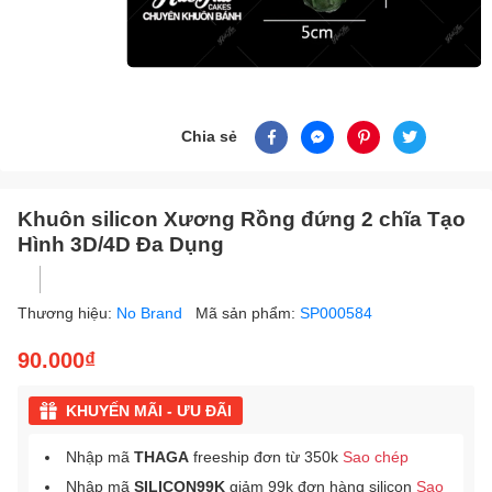
Chia sẻ
Khuôn silicon Xương Rồng đứng 2 chĩa Tạo
Hình 3D/4D Đa Dụng
Thương hiệu:
No Brand
Mã sản phẩm:
SP000584
90.000₫
KHUYẾN MÃI - ƯU ĐÃI
Nhập mã
THAGA
freeship đơn từ 350k
Sao chép
Nhập mã
SILICON99K
giảm 99k đơn hàng silicon
Sao