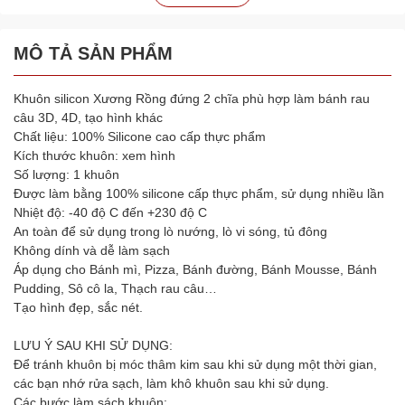
MÔ TẢ SẢN PHẨM
Khuôn silicon Xương Rồng đứng 2 chĩa phù hợp làm bánh rau
câu 3D, 4D, tạo hình khác
Chất liệu: 100% Silicone cao cấp thực phẩm
Kích thước khuôn: xem hình
Số lượng: 1 khuôn
Được làm bằng 100% silicone cấp thực phẩm, sử dụng nhiều lần
Nhiệt độ: -40 độ C đến +230 độ C
An toàn để sử dụng trong lò nướng, lò vi sóng, tủ đông
Không dính và dễ làm sạch
Áp dụng cho Bánh mì, Pizza, Bánh đường, Bánh Mousse, Bánh
Pudding, Sô cô la, Thạch rau câu…
Tạo hình đẹp, sắc nét.
LƯU Ý SAU KHI SỬ DỤNG:
Để tránh khuôn bị móc thâm kim sau khi sử dụng một thời gian,
các bạn nhớ rửa sạch, làm khô khuôn sau khi sử dụng.
Các bước làm sách khuôn: