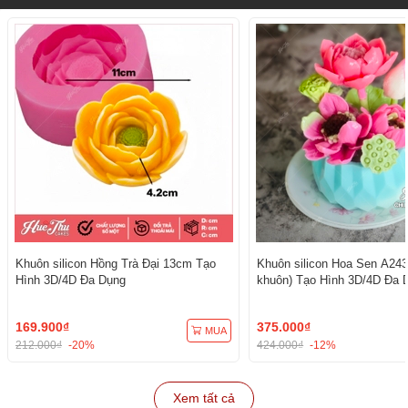
Khuôn silicon Hồng Trà Đại 13cm Tạo
Khuôn silicon Hoa Sen A243
Hình 3D/4D Đa Dụng
khuôn) Tạo Hình 3D/4D Đa 
169.900₫
375.000₫
MUA
212.000₫
-20%
424.000₫
-12%
Xem tất cả