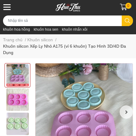
0
khuôn hoa hồng
khuôn hoa sen
khuôn nhấn xôi
Trang chủ
/
Khuôn silicon
/
Khuôn silicon Xếp Ly Nhỏ A175 (vỉ 6 khuôn) Tạo Hình 3D/4D Đa
Dụng