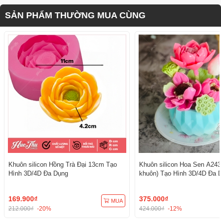
SẢN PHẨM THƯỜNG MUA CÙNG
Khuôn silicon Hồng Trà Đại 13cm Tạo
Khuôn silicon Hoa Sen A243
Hình 3D/4D Đa Dụng
khuôn) Tạo Hình 3D/4D Đa 
169.900₫
375.000₫
MUA
212.000₫
-20%
424.000₫
-12%