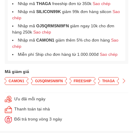
Nhập mã
THAGA
freeship đơn từ 350k
Sao chép
Nhập mã
SILICON99K
giảm 99k đơn hàng silicon
Sao
chép
Nhập mã
OJ5QRMSNI9FN
giảm ngay 10k cho đơn
hàng 250k
Sao chép
Nhập mã
CAMON1
giảm thêm 5% cho đơn hàng
Sao
chép
Miễn phí Ship cho đơn hàng từ 1.000.000đ
Sao chép
Mã giảm giá
CAMON1
OJ5QRMSNI9FN
FREESHIP
THAGA
Ưu đãi mỗi ngày
Thanh toán tại nhà
Đổi trả trong vòng 3 ngày