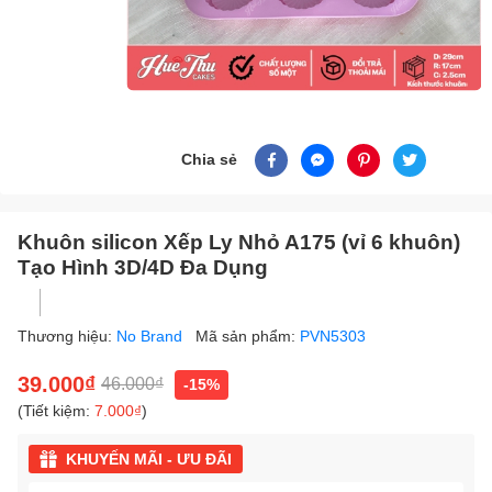
Chia sẻ
Khuôn silicon Xếp Ly Nhỏ A175 (vỉ 6 khuôn)
Tạo Hình 3D/4D Đa Dụng
Thương hiệu:
No Brand
Mã sản phẩm:
PVN5303
39.000₫
46.000₫
-15%
(Tiết kiệm:
7.000₫
)
KHUYẾN MÃI - ƯU ĐÃI