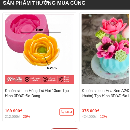
SẢN PHẨM THƯỜNG MUA CÙNG
Khuôn silicon Hồng Trà Đại 13cm Tạo
Khuôn silicon Hoa Sen A243
Hình 3D/4D Đa Dụng
khuôn) Tạo Hình 3D/4D Đa 
169.900₫
375.000₫
MUA
212.000₫
-20%
424.000₫
-12%