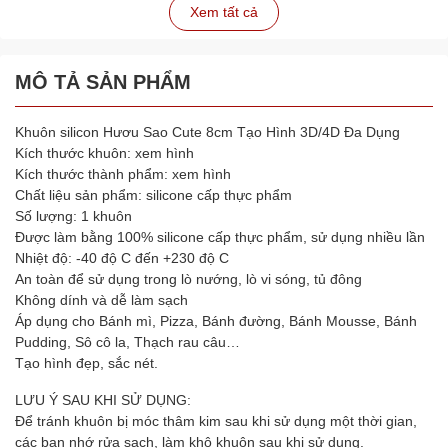
Xem tất cả
MÔ TẢ SẢN PHẨM
Khuôn silicon Hươu Sao Cute 8cm Tạo Hình 3D/4D Đa Dụng
Kích thước khuôn: xem hình
Kích thước thành phẩm: xem hình
Chất liệu sản phẩm: silicone cấp thực phẩm
Số lượng: 1 khuôn
Được làm bằng 100% silicone cấp thực phẩm, sử dụng nhiều lần
Nhiệt độ: -40 độ C đến +230 độ C
An toàn để sử dụng trong lò nướng, lò vi sóng, tủ đông
Không dính và dễ làm sạch
Áp dụng cho Bánh mì, Pizza, Bánh đường, Bánh Mousse, Bánh
Pudding, Sô cô la, Thạch rau câu…
Tạo hình đẹp, sắc nét.
LƯU Ý SAU KHI SỬ DỤNG:
Để tránh khuôn bị móc thâm kim sau khi sử dụng một thời gian,
các bạn nhớ rửa sạch, làm khô khuôn sau khi sử dụng.