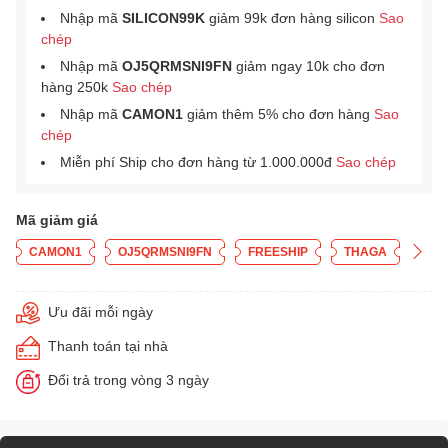
Nhập mã
SILICON99K
giảm 99k đơn hàng silicon
Sao
chép
Nhập mã
OJ5QRMSNI9FN
giảm ngay 10k cho đơn
hàng 250k
Sao chép
Nhập mã
CAMON1
giảm thêm 5% cho đơn hàng
Sao
chép
Miễn phí Ship cho đơn hàng từ 1.000.000đ
Sao chép
Mã giảm giá
CAMON1
OJ5QRMSNI9FN
FREESHIP
THAGA
Ưu đãi mỗi ngày
Thanh toán tại nhà
Đổi trả trong vòng 3 ngày