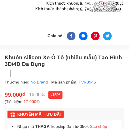
Chia sẻ
Khuôn silicon Xe Ô Tô (nhiều mẫu) Tạo Hình
3D/4D Đa Dụng
Thương hiệu:
No Brand
Mã sản phẩm:
PVN3945
99.000₫
116.000₫
-15%
(Tiết kiệm
17.000₫
)
KHUYẾN MÃI - ƯU ĐÃI
Nhập mã
THAGA
freeship đơn từ 350k
Sao chép