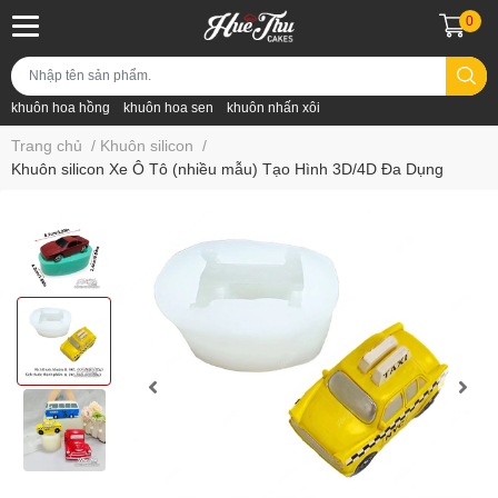
0
khuôn hoa hồng
khuôn hoa sen
khuôn nhấn xôi
Trang chủ
/
Khuôn silicon
/
Khuôn silicon Xe Ô Tô (nhiều mẫu) Tạo Hình 3D/4D Đa Dụng