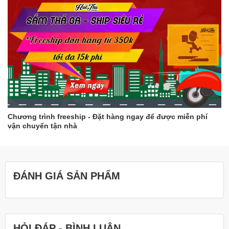
dưới ánh nắng mặt trời, bạn nên lưu ý che đậy khuôn để
tránh bụi bẩn bám vào.
Với cách làm này, khuôn rau câu của bạn sẽ luôn sạch sẽ và
không bị mốc thâm kim.
Thêm một số mẹo giúp khuôn rau câu không bị mốc thâm
kim
Sau khi rửa sạch khuôn, bạn có thể tráng sơ qua nước sôi
để khử trùng.
Bạn nên bảo quản khuôn rau câu ở nơi khô ráo, thoáng
Chương trình freeship - Đặt hàng ngay để được miễn phí
mát.
vận chuyển tận nhà
Hy vọng những thông tin trên sẽ giúp bạn giữ cho khuôn rau câu
của mình luôn sạch đẹp và bền lâu.
ĐÁNH GIÁ SẢN PHẨM
HỎI ĐÁP - BÌNH LUẬN