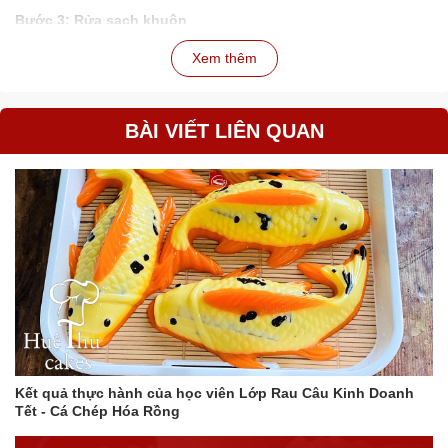
Bước 3: Rửa sạch khuôn
Sau khi ngâm khuôn trong nước xà phòng, bạn hãy rửa sạch
Xem thêm
khuôn lại với nước lạnh để loại bỏ xà phòng.
Bước 4: Phơi khô khuôn
BÀI VIẾT LIÊN QUAN
Bạn hãy phơi khuôn trong rổ, lật lên lật xuống để nước chảy ra
hết. Sau đó, bạn có thể phơi khuôn dưới ánh nắng mặt trời hoặc
hong khô bằng máy sấy.
Lưu ý
Bạn nên ngâm khuôn trong nước lạnh và nước xà phòng ít
nhất 1 tiếng để rau câu tróc ra dễ dàng và khuôn được làm
sạch hoàn toàn.
Bạn có thể ngâm khuôn trong nước lạnh qua ngày, 2-3
ngày, thậm chí cả tuần mà không lo khuôn bị nhớt. Tuy
nhiên, nếu chỉ ngâm nước lạnh mà không ngâm nước xà
Kết quả thực hành của học viên Lớp Rau Câu Kinh Doanh
phòng, thì khuôn sẽ bị nhớt khi ngâm lâu trên 1 ngày.
Tết - Cá Chép Hóa Rồng
Bạn có thể phơi khuôn dưới ánh nắng mặt trời hoặc hong
khô bằng máy sấy đều được. Tuy nhiên, nếu phơi khuôn