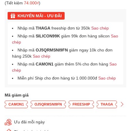
(Tiết kiệm
74.000₫
)
KHUYẾN MÃI - ƯU ĐÃI
Nhập mã
THAGA
freeship đơn từ 350k
Sao chép
Nhập mã
SILICON99K
giảm 99k đơn hàng silicon
Sao
chép
Nhập mã
OJ5QRMSNI9FN
giảm ngay 10k cho đơn
hàng 250k
Sao chép
Nhập mã
CAMON1
giảm thêm 5% cho đơn hàng
Sao
chép
Miễn phí Ship cho đơn hàng từ 1.000.000đ
Sao chép
Mã giảm giá
CAMON1
OJ5QRMSNI9FN
FREESHIP
THAGA
Ưu đãi mỗi ngày