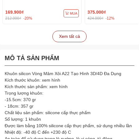
169.900₫
375.000₫
MUA
212.000₫
-20%
424.000₫
-12%
Xem tất cả
MÔ TẢ SẢN PHẨM
Khuôn silicon Vòng Mâm Xôi A22 Tạo Hình 3D/4D Đa Dụng
Kích thước khuôn: xem hình
Kích thước sản phẩm: xem hình
Trọng lượng khuôn:
-15.5cm: 370 gr
- 18cm: 357 gr
Chất liệu sản phẩm: silicone cấp thực phẩm
Số lượng: 1 khuôn
Được làm bằng 100% silicone cấp thực phẩm, sử dụng nhiều lần
Nhiệt độ: -40 độ C đến +230 độ C
An toàn để sử dụng trong lò nướng, lò vi sóng, tủ đông