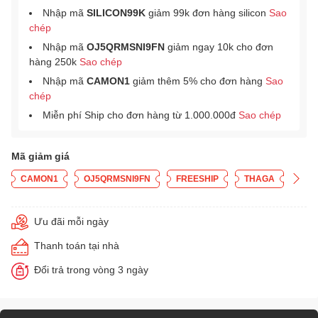
Nhập mã
SILICON99K
giảm 99k đơn hàng silicon
Sao
chép
Nhập mã
OJ5QRMSNI9FN
giảm ngay 10k cho đơn
hàng 250k
Sao chép
Nhập mã
CAMON1
giảm thêm 5% cho đơn hàng
Sao
chép
Miễn phí Ship cho đơn hàng từ 1.000.000đ
Sao chép
Mã giảm giá
CAMON1
OJ5QRMSNI9FN
FREESHIP
THAGA
Ưu đãi mỗi ngày
Thanh toán tại nhà
Đổi trả trong vòng 3 ngày