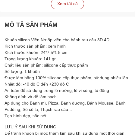
Xem tất cả
MÔ TẢ SẢN PHẨM
Khuôn silicon Viền Nơ ốp viền cho bánh rau câu 3D 4D
Kích thước sản phẩm: xem hình
Kích thước khuôn: 24*7.5*1.5 cm
Trọng lượng khuôn: 141 gr
Chất liệu sản phẩm: silicone cấp thực phẩm
Số lượng: 1 khuôn
Được làm bằng 100% silicone cấp thực phẩm, sử dụng nhiều lần
Nhiệt độ: -40 độ C đến +230 độ C
An toàn để sử dụng trong lò nướng, lò vi sóng, tủ đông
Không dính và dễ làm sạch
Áp dụng cho Bánh mì, Pizza, Bánh đường, Bánh Mousse, Bánh
Pudding, Sô cô la, Thạch rau câu…
Tạo hình đẹp, sắc nét.
LƯU Ý SAU KHI SỬ DỤNG:
Để tránh khuôn bị móc thâm kim sau khi sử dụng một thời gian,