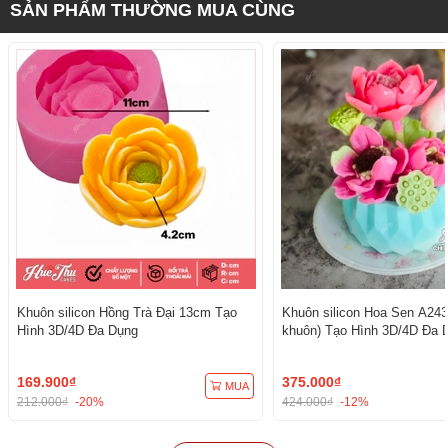
SẢN PHẨM THƯỜNG MUA CÙNG
Khuôn silicon Hồng Trà Đại 13cm Tạo
Khuôn silicon Hoa Sen A243
Hình 3D/4D Đa Dụng
khuôn) Tạo Hình 3D/4D Đa 
169.900₫
375.000₫
MUA
212.000₫
-20%
424.000₫
-12%