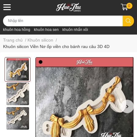
0
khuôn hoa hồng
khuôn hoa sen
khuôn nhấn xôi
Trang chủ
/
Khuôn silicon
/
Khuôn silicon Viền Nơ ốp viền cho bánh rau câu 3D 4D