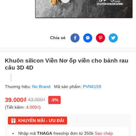
Chia sẻ
Khuôn silicon Viền Nơ ốp viền cho bánh rau
câu 3D 4D
Thương hiệu:
No Brand
Mã sản phẩm:
PVN4159
39.000₫
43.000₫
-9%
(Tiết kiệm:
4.000₫
)
KHUYẾN MÃI - ƯU ĐÃI
Nhập mã
THAGA
freeship đơn từ 350k
Sao chép