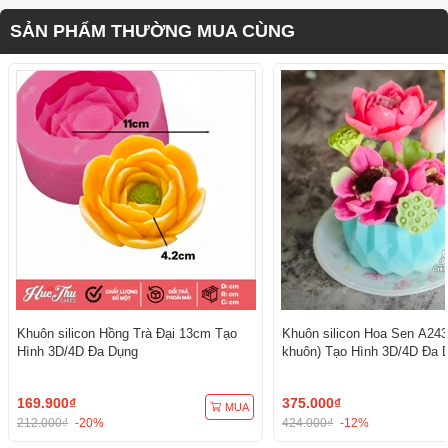
SẢN PHẨM THƯỜNG MUA CÙNG
Khuôn silicon Hồng Trà Đại 13cm Tạo
Khuôn silicon Hoa Sen A243
Hình 3D/4D Đa Dụng
khuôn) Tạo Hình 3D/4D Đa 
169.900₫
375.000₫
MUA
212.000₫
-20%
424.000₫
-12%