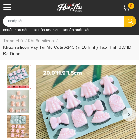
0
khuôn hoa hồng
khuôn hoa sen
khuôn nhấn xôi
Trang chủ
/
Khuôn silicon
/
Khuôn silicon Váy Túi Mũ Cute A143 (vỉ 10 hình) Tạo Hình 3D/4D
Đa Dụng