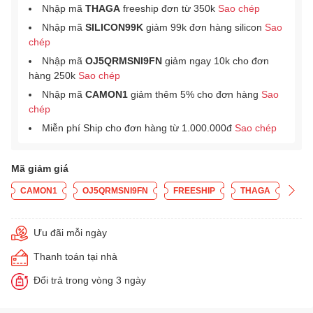
Nhập mã
THAGA
freeship đơn từ 350k
Sao chép
Nhập mã
SILICON99K
giảm 99k đơn hàng silicon
Sao
chép
Nhập mã
OJ5QRMSNI9FN
giảm ngay 10k cho đơn
hàng 250k
Sao chép
Nhập mã
CAMON1
giảm thêm 5% cho đơn hàng
Sao
chép
Miễn phí Ship cho đơn hàng từ 1.000.000đ
Sao chép
Mã giảm giá
CAMON1
OJ5QRMSNI9FN
FREESHIP
THAGA
Ưu đãi mỗi ngày
Thanh toán tại nhà
Đổi trả trong vòng 3 ngày