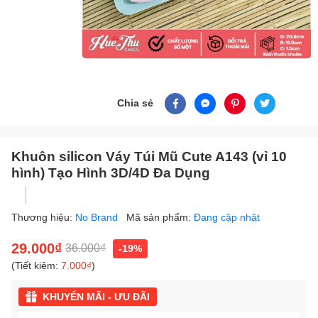
Chia sẻ
Khuôn silicon Váy Túi Mũ Cute A143 (vỉ 10
hình) Tạo Hình 3D/4D Đa Dụng
Thương hiệu:
No Brand
Mã sản phẩm:
Đang cập nhật
29.000₫
36.000₫
-19%
(Tiết kiệm:
7.000₫
)
KHUYẾN MÃI - ƯU ĐÃI