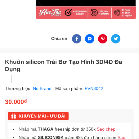
Chia sẻ
Khuôn silicon Trái Bơ Tạo Hình 3D/4D Đa
Dụng
Thương hiệu:
No Brand
Mã sản phẩm:
PVN3042
30.000₫
KHUYẾN MÃI - ƯU ĐÃI
Nhập mã
THAGA
freeship đơn từ 350k
Sao chép
Nhập mã
SILICON99K
giảm 99k đơn hàng silicon
Sao