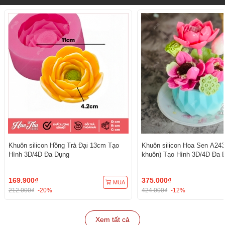
Khuôn silicon Hồng Trà Đại 13cm Tạo
Khuôn silicon Hoa Sen A243
Hình 3D/4D Đa Dụng
khuôn) Tạo Hình 3D/4D Đa 
169.900₫
375.000₫
MUA
212.000₫
-20%
424.000₫
-12%
Xem tất cả