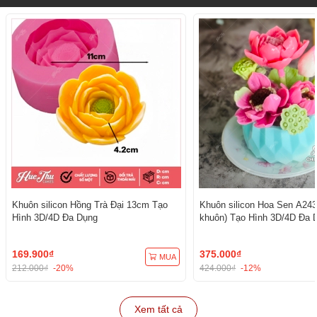
Khuôn silicon Hồng Trà Đại 13cm Tạo
Khuôn silicon Hoa Sen A243
Hình 3D/4D Đa Dụng
khuôn) Tạo Hình 3D/4D Đa 
169.900₫
375.000₫
MUA
212.000₫
-20%
424.000₫
-12%
Xem tất cả