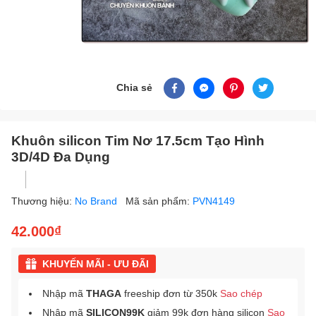
Chia sẻ
Khuôn silicon Tim Nơ 17.5cm Tạo Hình
3D/4D Đa Dụng
Thương hiệu:
No Brand
Mã sản phẩm:
PVN4149
42.000₫
KHUYẾN MÃI - ƯU ĐÃI
Nhập mã
THAGA
freeship đơn từ 350k
Sao chép
Nhập mã
SILICON99K
giảm 99k đơn hàng silicon
Sao