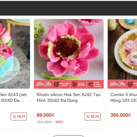
Sen A243 (set
Khuôn silicon Hoa Sen A242 Tạo
Combo 5 khuô
 3D/4D Đa
Hình 3D/4D Đa Dụng
Hồng 183-18
Hình 3D/4D 
89.000₫
390.000₫
MUA
MUA
159.000₫
-44%