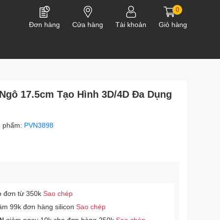
0
Đơn hàng
Cửa hàng
Tài khoản
Giỏ hàng
 Ngô 17.5cm Tạo Hình 3D/4D Đa Dụng
n phẩm:
PVN3898
p đơn từ 350k
Sao chép
ảm 99k đơn hàng silicon
Sao chép