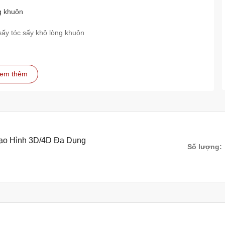
g khuôn
sấy tóc sấy khô lòng khuôn
em thêm
Tạo Hình 3D/4D Đa Dụng
Số lượng: