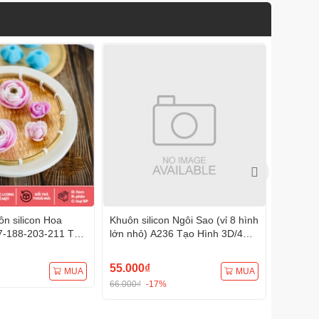
n silicon Hoa
Khuôn silicon Ngôi Sao (vỉ 8 hình
Khuôn s
7-188-203-211 Tạo
lớn nhỏ) A236 Tạo Hình 3D/4D
A232 (1
Đa Dụng
Đa Dụng
Đa Dụn
55.000₫
75.000
MUA
MUA
66.000₫
-17%