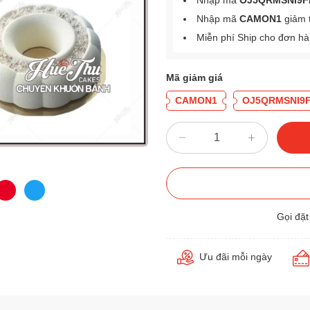
Nhập mã
OJ5QRMSNI9F
Nhập mã
CAMON1
giảm 
Miễn phí Ship cho đơn h
Mã giảm giá
CAMON1
OJ5QRMSNI9
Gọi đặ
Ưu đãi mỗi ngày