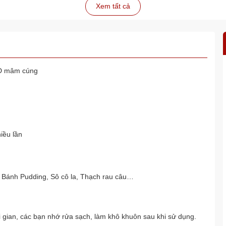
Xem tất cả
4D mâm cúng
iều lần
 Bánh Pudding, Sô cô la, Thạch rau câu…
i gian, các bạn nhớ rửa sạch, làm khô khuôn sau khi sử dụng.