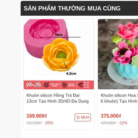
SẢN PHẨM THƯỜNG MUA CÙNG
Khuôn silicon Hồng Trà Đại
Khuôn silicon Hoa 
13cm Tạo Hình 3D/4D Đa Dụng
6 khuôn) Tạo Hình
Dụng
169.900₫
375.000₫
MUA
212.000₫
-20%
424.000₫
-12%