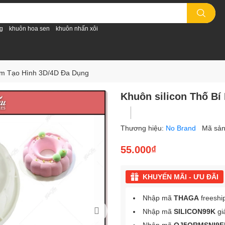
g
khuôn hoa sen
khuôn nhấn xôi
5cm Tạo Hình 3D/4D Đa Dụng
Khuôn silicon Thố Bí
Thương hiệu:
No Brand
Mã sả
55.000₫
KHUYẾN MÃI - ƯU ĐÃI
Nhập mã
THAGA
freeshi
Nhập mã
SILICON99K
gi