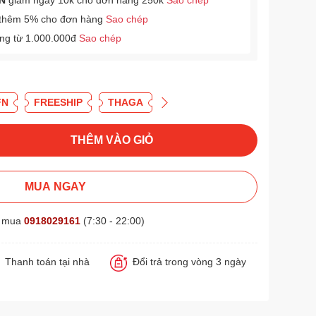
N
giảm ngay 10k cho đơn hàng 250k
Sao chép
thêm 5% cho đơn hàng
Sao chép
àng từ 1.000.000đ
Sao chép
FN
FREESHIP
THAGA
THÊM VÀO GIỎ
MUA NGAY
t mua
0918029161
(7:30 - 22:00)
Thanh toán tại nhà
Đổi trả trong vòng 3 ngày