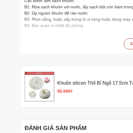
Các bước làm sách khuôn:
B1: Rửa sạch khuôn với nước, lấy sạch bột còn bám tron
B2: Úp ngược khuôn để ráo nước
B3: Phơi nắng, hoặc sấy trong lò vi sóng hoặc dùng máy 
B4: Bảo quản ở nhiệt độ phòng
X
Khuôn silicon Thố Bí Ngô 17.5cm 
55.000₫
ĐÁNH GIÁ SẢN PHẨM