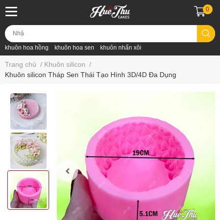
0
khuôn hoa hồng
khuôn hoa sen
khuôn nhấn xôi
Trang chủ
/
Khuôn silicon
/
Khuôn silicon Tháp Sen Thái Tạo Hình 3D/4D Đa Dụng