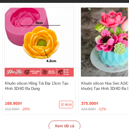
Khuôn silicon Hồng Trà Đại 13cm Tạo
Khuôn silicon Hoa Sen A243
Hình 3D/4D Đa Dụng
khuôn) Tạo Hình 3D/4D Đa 
169.900₫
375.000₫
MUA
212.000₫
-20%
424.000₫
-12%
Xem tất cả