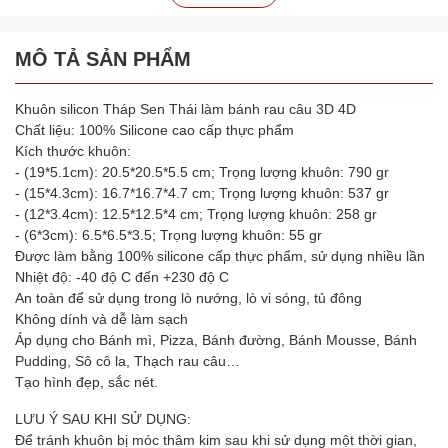
MÔ TẢ SẢN PHẨM
Khuôn silicon Tháp Sen Thái làm bánh rau câu 3D 4D
Chất liệu: 100% Silicone cao cấp thực phẩm
Kích thước khuôn:
- (19*5.1cm): 20.5*20.5*5.5 cm; Trọng lượng khuôn: 790 gr
- (15*4.3cm): 16.7*16.7*4.7 cm; Trọng lượng khuôn: 537 gr
- (12*3.4cm): 12.5*12.5*4 cm; Trọng lượng khuôn: 258 gr
- (6*3cm): 6.5*6.5*3.5; Trọng lượng khuôn: 55 gr
Được làm bằng 100% silicone cấp thực phẩm, sử dụng nhiều lần
Nhiệt độ: -40 độ C đến +230 độ C
An toàn để sử dụng trong lò nướng, lò vi sóng, tủ đông
Không dính và dễ làm sạch
Áp dụng cho Bánh mì, Pizza, Bánh đường, Bánh Mousse, Bánh
Pudding, Sô cô la, Thạch rau câu…
Tạo hình đẹp, sắc nét.
LƯU Ý SAU KHI SỬ DỤNG:
Để tránh khuôn bị móc thâm kim sau khi sử dụng một thời gian,