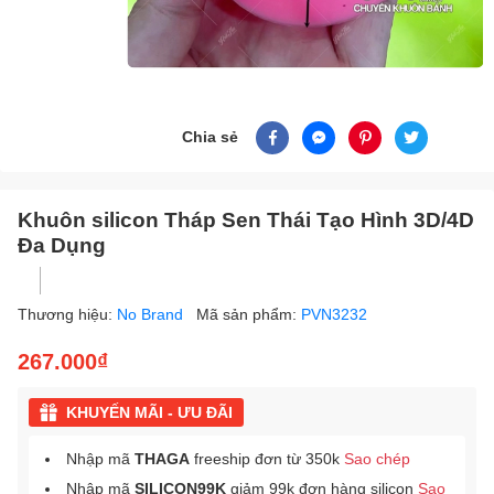
Chia sẻ
Khuôn silicon Tháp Sen Thái Tạo Hình 3D/4D
Đa Dụng
Thương hiệu:
No Brand
Mã sản phẩm:
PVN3232
267.000₫
KHUYẾN MÃI - ƯU ĐÃI
Nhập mã
THAGA
freeship đơn từ 350k
Sao chép
Nhập mã
SILICON99K
giảm 99k đơn hàng silicon
Sao