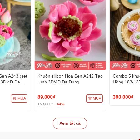
Sen A243 (set
Khuôn silicon Hoa Sen A242 Tạo
Combo 5 khuô
 3D/4D Đa
Hình 3D/4D Đa Dụng
Hồng 183-18
Hình 3D/4D 
89.000₫
390.000₫
MUA
MUA
159.000₫
-44%
Xem tất cả