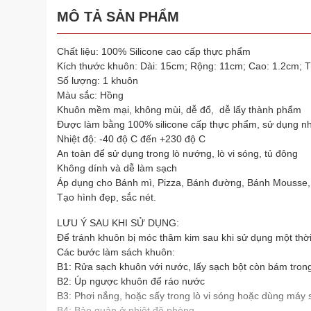
MÔ TẢ SẢN PHẨM
Chất liệu: 100% Silicone cao cấp thực phẩm
Kích thước khuôn: Dài: 15cm; Rộng: 11cm; Cao: 1.2cm; 
Số lượng: 1 khuôn
Màu sắc: Hồng
Khuôn mềm mại, không mùi, dễ đổ, dễ lấy thành phẩm
Được làm bằng 100% silicone cấp thực phẩm, sử dụng nh
Nhiệt độ: -40 độ C đến +230 độ C
An toàn để sử dụng trong lò nướng, lò vi sóng, tủ đông
Không dính và dễ làm sạch
Áp dụng cho Bánh mì, Pizza, Bánh đường, Bánh Mousse,
Tạo hình đẹp, sắc nét.
LƯU Ý SAU KHI SỬ DỤNG:
Để tránh khuôn bị móc thâm kim sau khi sử dụng một thờ
Các bước làm sách khuôn:
B1: Rửa sạch khuôn với nước, lấy sạch bột còn bám tron
B2: Úp ngược khuôn để ráo nước
B3: Phơi nắng, hoặc sấy trong lò vi sóng hoặc dùng máy 
B4: Bảo quản ở nhiệt độ phòng