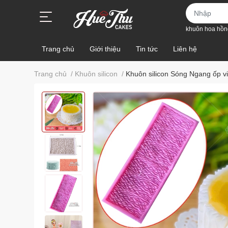
khuôn hoa hồn
Trang chủ
Giới thiệu
Tin tức
Liên hệ
Trang chủ
/
Khuôn silicon
/
Khuôn silicon Sóng Ngang ốp v