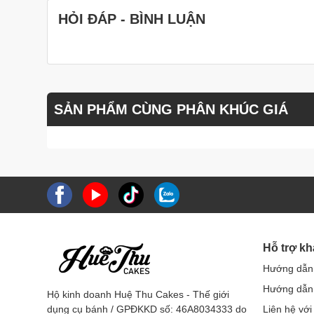
HỎI ĐÁP - BÌNH LUẬN
SẢN PHẨM CÙNG PHÂN KHÚC GIÁ
Hỗ trợ k
Hướng dẫn
Hướng dẫn 
Hộ kinh doanh Huệ Thu Cakes - Thế giới
dụng cụ bánh / GPĐKKD số: 46A8034333 do
Liên hệ với