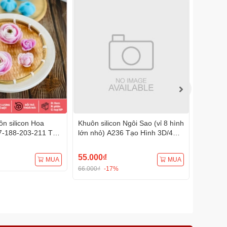
n silicon Hoa
Khuôn silicon Ngôi Sao (vỉ 8 hình
Khuôn s
7-188-203-211 Tạo
lớn nhỏ) A236 Tạo Hình 3D/4D
A232 (1
Đa Dụng
Đa Dụng
Đa Dụn
55.000₫
75.000
MUA
MUA
66.000₫
-17%