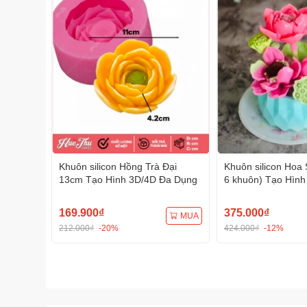
Khuôn silicon Hồng Trà Đại
Khuôn silicon Hoa 
13cm Tạo Hình 3D/4D Đa Dụng
6 khuôn) Tạo Hình
Dụng
169.900₫
375.000₫
MUA
212.000₫
-20%
424.000₫
-12%