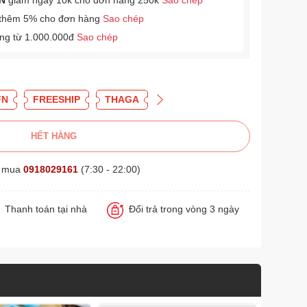
N
giảm ngay 10k cho đơn hàng 250k
Sao chép
thêm 5% cho đơn hàng
Sao chép
àng từ 1.000.000đ
Sao chép
FN
FREESHIP
THAGA
HẾT HÀNG
t mua
0918029161
(7:30 - 22:00)
Thanh toán tại nhà
Đổi trả trong vòng 3 ngày