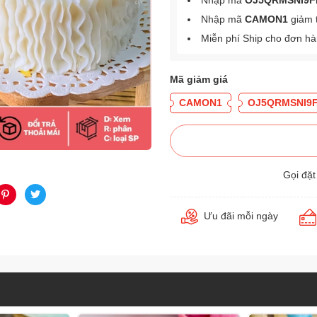
Nhập mã
OJ5QRMSNI9F
Nhập mã
CAMON1
giảm 
Miễn phí Ship cho đơn h
Mã giảm giá
CAMON1
OJ5QRMSNI9
Gọi đặ
Ưu đãi mỗi ngày