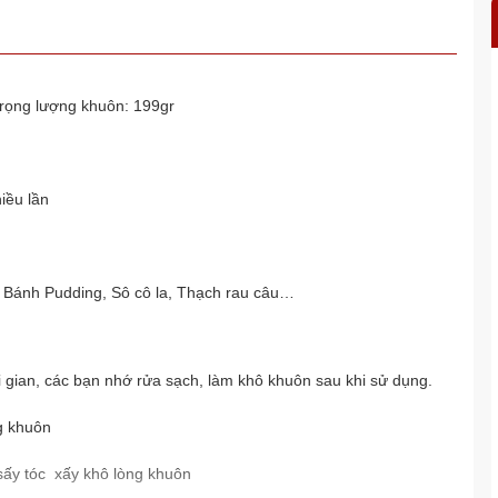
Trọng lượng khuôn: 199gr
iều lần
 Bánh Pudding, Sô cô la, Thạch rau câu…
i gian, các bạn nhớ rửa sạch, làm khô khuôn sau khi sử dụng.
g khuôn
sấy tóc xấy khô lòng khuôn