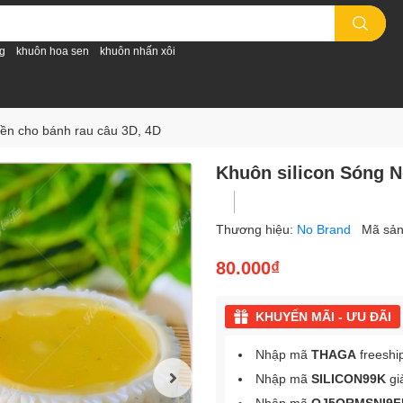
g
khuôn hoa sen
khuôn nhấn xôi
iền cho bánh rau câu 3D, 4D
Khuôn silicon Sóng N
Thương hiệu:
No Brand
Mã sả
80.000₫
KHUYẾN MÃI - ƯU ĐÃI
Nhập mã
THAGA
freeshi
Nhập mã
SILICON99K
gi