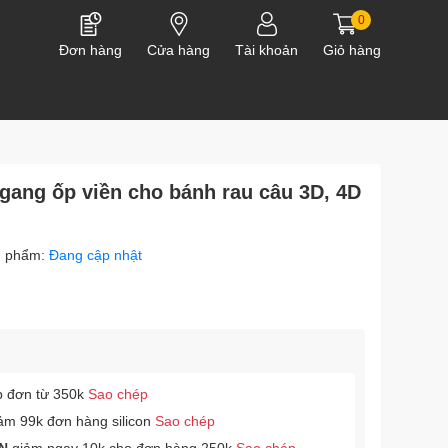
0
Đơn hàng
Cửa hàng
Tài khoản
Giỏ hàng
gang ốp viền cho bánh rau câu 3D, 4D
n phẩm:
Đang cập nhật
p đơn từ 350k
Sao chép
ảm 99k đơn hàng silicon
Sao chép