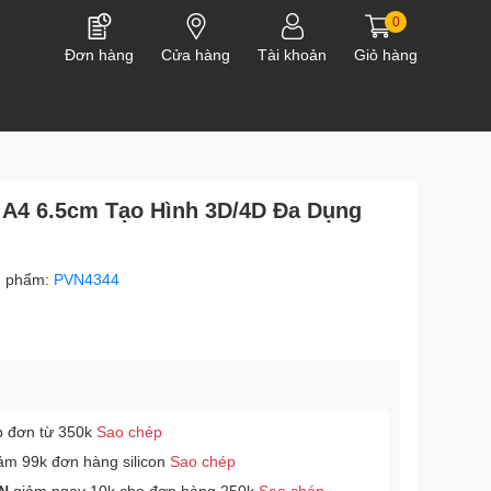
0
Đơn hàng
Cửa hàng
Tài khoản
Giỏ hàng
 A4 6.5cm Tạo Hình 3D/4D Đa Dụng
n phẩm:
PVN4344
p đơn từ 350k
Sao chép
ảm 99k đơn hàng silicon
Sao chép