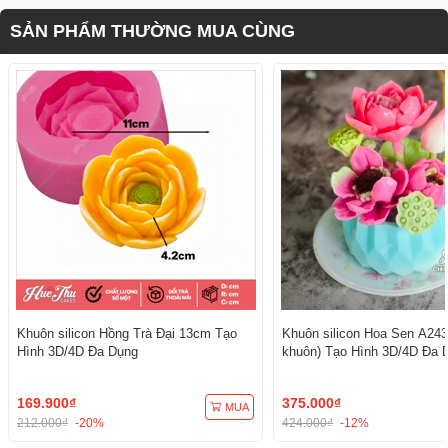
SẢN PHẨM THƯỜNG MUA CÙNG
Khuôn silicon Hồng Trà Đại 13cm Tạo
Khuôn silicon Hoa Sen A243
Hình 3D/4D Đa Dụng
khuôn) Tạo Hình 3D/4D Đa 
169.900₫
375.000₫
MUA
212.000₫
-20%
424.000₫
-12%