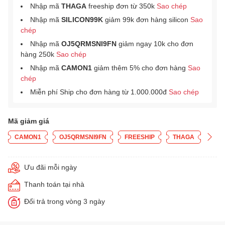
Nhập mã
THAGA
freeship đơn từ 350k
Sao chép
Nhập mã
SILICON99K
giảm 99k đơn hàng silicon
Sao
chép
Nhập mã
OJ5QRMSNI9FN
giảm ngay 10k cho đơn
hàng 250k
Sao chép
Nhập mã
CAMON1
giảm thêm 5% cho đơn hàng
Sao
chép
Miễn phí Ship cho đơn hàng từ 1.000.000đ
Sao chép
Mã giảm giá
CAMON1
OJ5QRMSNI9FN
FREESHIP
THAGA
Ưu đãi mỗi ngày
Thanh toán tại nhà
Đổi trả trong vòng 3 ngày