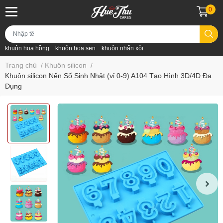
0
khuôn hoa hồng
khuôn hoa sen
khuôn nhấn xôi
Trang chủ
/
Khuôn silicon
/
Khuôn silicon Nến Số Sinh Nhật (vỉ 0-9) A104 Tạo Hình 3D/4D Đa
Dụng