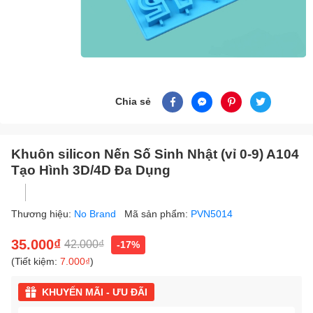
Chia sẻ
Khuôn silicon Nến Số Sinh Nhật (vỉ 0-9) A104
Tạo Hình 3D/4D Đa Dụng
Thương hiệu:
No Brand
Mã sản phẩm:
PVN5014
35.000₫
42.000₫
-17%
(Tiết kiệm:
7.000₫
)
KHUYẾN MÃI - ƯU ĐÃI