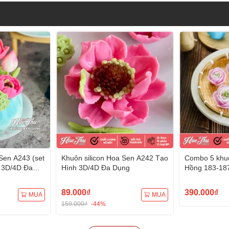
Sen A243 (set
Khuôn silicon Hoa Sen A242 Tạo
Combo 5 khuô
 3D/4D Đa
Hình 3D/4D Đa Dụng
Hồng 183-18
Hình 3D/4D 
89.000₫
390.000₫
MUA
MUA
159.000₫
-44%