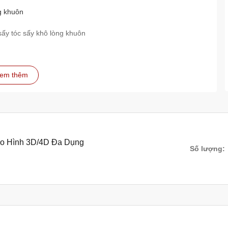
g khuôn
sấy tóc sấy khô lòng khuôn
em thêm
ạo Hình 3D/4D Đa Dụng
Số lượng: