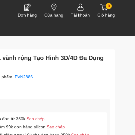
0
Đơn hàng
Cửa hàng
Tài khoản
Giỏ hàng
a vành rộng Tạo Hình 3D/4D Đa Dụng
n phẩm:
PVN2886
p đơn từ 350k
Sao chép
ảm 99k đơn hàng silicon
Sao chép