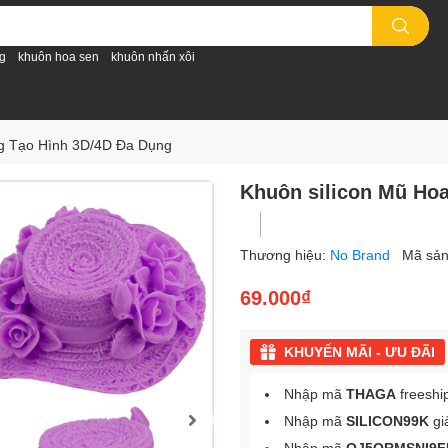
g
khuôn hoa sen
khuôn nhấn xôi
ng Tạo Hình 3D/4D Đa Dụng
Khuôn silicon Mũ Ho
Thương hiệu:
No Brand
Mã sả
69.000₫
KHUYẾN MÃI - ƯU ĐÃI
Nhập mã
THAGA
freeshi
Nhập mã
SILICON99K
gi