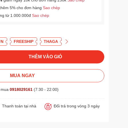
N
giảm ngay 10k cho đơn hàng 250k
Sao chép
thêm 5% cho đơn hàng
Sao chép
àng từ 1.000.000đ
Sao chép
FN
FREESHIP
THAGA
THÊM VÀO GIỎ
MUA NGAY
t mua
0918029161
(7:30 - 22:00)
Thanh toán tại nhà
Đổi trả trong vòng 3 ngày