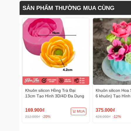
SẢN PHẨM THƯỜNG MUA CÙNG
Khuôn silicon Hồng Trà Đại
Khuôn silicon Hoa 
13cm Tạo Hình 3D/4D Đa Dụng
6 khuôn) Tạo Hình
Dụng
169.900₫
375.000₫
MUA
212.000₫
-20%
424.000₫
-12%