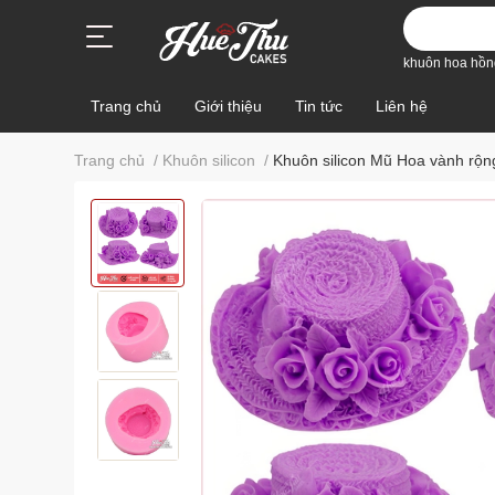
khuôn hoa hồn
Trang chủ
Giới thiệu
Tin tức
Liên hệ
Trang chủ
/
Khuôn silicon
/
Khuôn silicon Mũ Hoa vành rộ