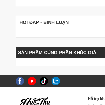
HỎI ĐÁP - BÌNH LUẬN
SẢN PHẨM CÙNG PHÂN KHÚC GIÁ
Hỗ trợ k