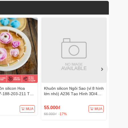
n silicon Hoa
Khuôn silicon Ngôi Sao (vỉ 8 hình
Khuôn s
7-188-203-211 Tạo
lớn nhỏ) A236 Tạo Hình 3D/4D
A233 Tạ
Đa Dụng
Đa Dụng
55.000₫
75.000
MUA
MUA
66.000₫
-17%