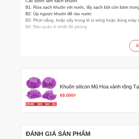
Các bước làm sạch khuôn:
B1: Rửa sạch khuôn với nước, lấy sạch bột còn bám tron
B2: Úp ngược khuôn để ráo nước
B3: Phơi nắng, hoặc sấy trong lò vi sóng hoặc dùng máy 
B4: Bảo quản ở nhiệt độ phòng
X
Khuôn silicon Mũ Hoa vành rộng T
69.000₫
ĐÁNH GIÁ SẢN PHẨM