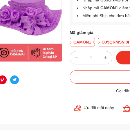
Nhập mã
OJ5QRMSNI9F
Nhập mã
CAMON1
giảm 
Miễn phí Ship cho đơn h
Mã giảm giá
CAMON1
OJ5QRMSNI9
Gọi đặ
Ưu đãi mỗi ngày