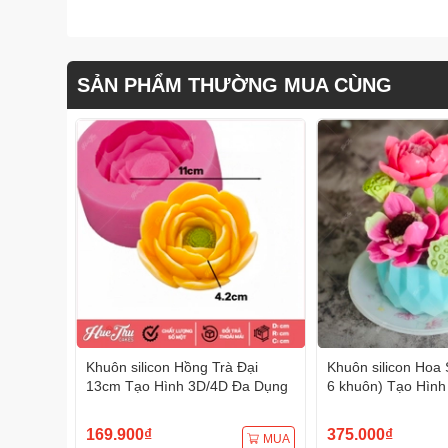
SẢN PHẨM THƯỜNG MUA CÙNG
Khuôn silicon Hồng Trà Đại
Khuôn silicon Hoa 
13cm Tạo Hình 3D/4D Đa Dụng
6 khuôn) Tạo Hình
Dụng
169.900₫
375.000₫
MUA