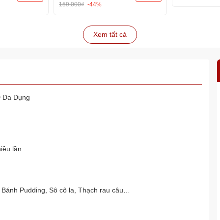
159.000₫
-44%
Xem tất cả
D Đa Dụng
iều lần
 Bánh Pudding, Sô cô la, Thạch rau câu…