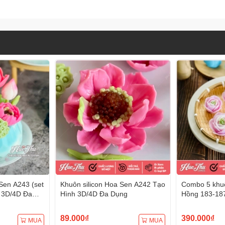
Sen A243 (set
Khuôn silicon Hoa Sen A242 Tạo
Combo 5 khuô
 3D/4D Đa
Hình 3D/4D Đa Dụng
Hồng 183-18
Hình 3D/4D 
89.000₫
390.000₫
MUA
MUA