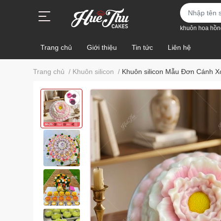
khuôn hoa hồn
Trang chủ
Giới thiệu
Tin tức
Liên hệ
Trang chủ
/
Khuôn silicon
/
Khuôn silicon Mẫu Đơn Cánh X