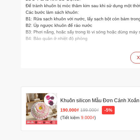
Để tránh khuôn bị móc thâm kim sau khi sử dụng một thờ
Các bước làm sách khuôn:
B1: Rửa sạch khuôn với nước, lấy sạch bột còn bám tron
B2: Úp ngược khuôn để ráo nước
B3: Phơi nắng, hoặc sấy trong lò vi sóng hoặc dùng máy 
B4: Bảo quản ở nhiệt độ phòng
X
Khuôn silicon Mẫu Đơn Cánh Xoắn
Dụng
190.000₫
199.000₫
-5%
(Tiết kiệm
9.000₫
)