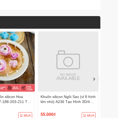
n silicon Hoa
Khuôn silicon Ngôi Sao (vỉ 8 hình
Khuôn s
7-188-203-211 Tạo
lớn nhỏ) A236 Tạo Hình 3D/4D
A233 Tạ
Đa Dụng
Đa Dụng
55.000₫
75.000
MUA
MUA