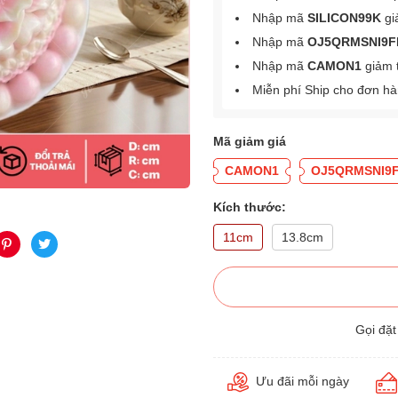
Nhập mã
SILICON99K
gi
Nhập mã
OJ5QRMSNI9F
Nhập mã
CAMON1
giảm 
Miễn phí Ship cho đơn h
Mã giảm giá
CAMON1
OJ5QRMSNI9
Kích thước:
11cm
13.8cm
Gọi đặ
Ưu đãi mỗi ngày