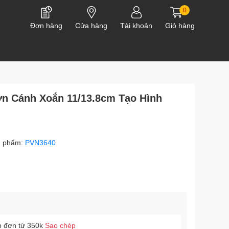
0
Đơn hàng
Cửa hàng
Tài khoản
Giỏ hàng
ơn Cánh Xoắn 11/13.8cm Tạo Hình
n phẩm:
PVN3640
p đơn từ 350k
Sao chép