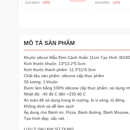
212.000₫
-20%
424.000₫
-12%
MÔ TẢ SẢN PHẨM
Khuôn silicon Mẫu Đơn Cánh Xoắn 11cm Tạo Hình 3D/4
Kích thước khuôn: 13*13.2*5.5cm
Kích thước thành phẩm: 11.3*11*4.3cm
Chất liệu sản phẩm: silicone cấp thực phẩm
Số lượng: 1 khuôn
Được làm bằng 100% silicone cấp thực phẩm, sử dụng nh
Nhiệt độ: -40 độ C đến +230 độ C
An toàn để sử dụng trong lò nướng, lò vi sóng, tủ đông
Không dính và dễ làm sạch
Áp dụng cho Bánh mì, Pizza, Bánh đường, Bánh Mousse,
Tạo hình đẹp, sắc nét.
LƯU Ý SAU KHI SỬ DỤNG: