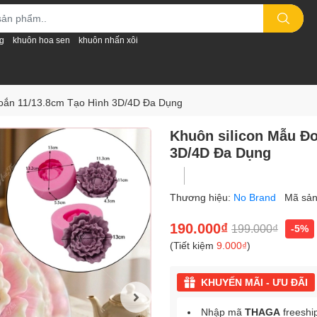
g
khuôn hoa sen
khuôn nhấn xôi
oắn 11/13.8cm Tạo Hình 3D/4D Đa Dụng
Khuôn silicon Mẫu Đ
3D/4D Đa Dụng
Thương hiệu:
No Brand
Mã sả
190.000₫
199.000₫
-5%
(Tiết kiệm
9.000₫
)
KHUYẾN MÃI - ƯU ĐÃI
Nhập mã
THAGA
freeshi