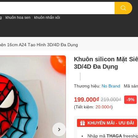
g
khuôn hoa sen
khuôn nhấn xôi
Nhện 16cm A24 Tạo Hình 3D/4D Đa Dụng
Khuôn silicon Mặt Si
3D/4D Đa Dụng
Thương hiệu:
No Brand
Mã sả
199.000₫
219.000₫
-9%
(Tiết kiệm:
20.000₫
)
KHUYẾN MÃI - ƯU ĐÃI
Nhập mã
THAGA
freeshi