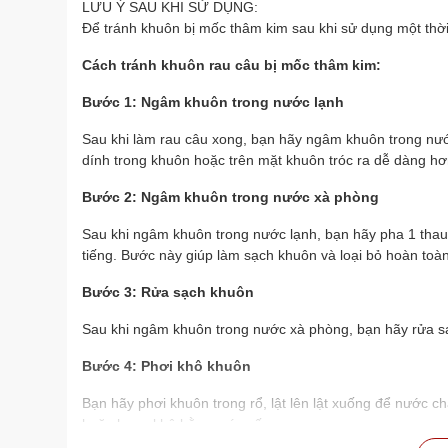
LƯU Ý SAU KHI SỬ DỤNG:
Để tránh khuôn bị mốc thâm kim sau khi sử dụng một thời
Cách tránh khuôn rau câu bị mốc thâm kim:
Bước 1: Ngâm khuôn trong nước lạnh
Sau khi làm rau câu xong, bạn hãy ngâm khuôn trong nước
dính trong khuôn hoặc trên mặt khuôn tróc ra dễ dàng hơ
Bước 2: Ngâm khuôn trong nước xà phòng
Sau khi ngâm khuôn trong nước lạnh, bạn hãy pha 1 thau
tiếng. Bước này giúp làm sạch khuôn và loại bỏ hoàn toàn 
Bước 3: Rửa sạch khuôn
Sau khi ngâm khuôn trong nước xà phòng, bạn hãy rửa sạc
Bước 4: Phơi khô khuôn
Bạn hãy phơi khuôn trong rổ, lật lên lật xuống để nước c
hoặc hong khô bằng máy sấy.