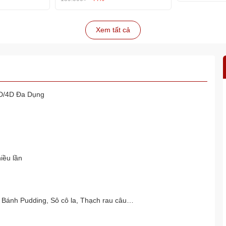
Xem tất cả
3D/4D Đa Dụng
iều lần
 Bánh Pudding, Sô cô la, Thạch rau câu…