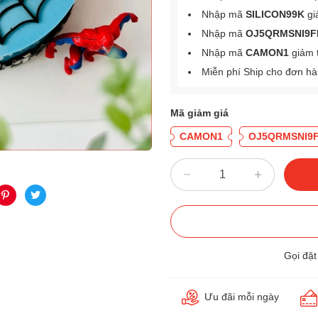
Nhập mã
SILICON99K
gi
Nhập mã
OJ5QRMSNI9F
Nhập mã
CAMON1
giảm 
Miễn phí Ship cho đơn h
Mã giảm giá
CAMON1
OJ5QRMSNI9
Gọi đặ
Ưu đãi mỗi ngày