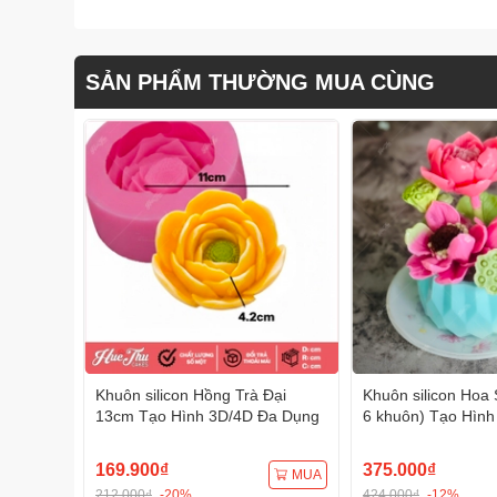
SẢN PHẨM THƯỜNG MUA CÙNG
Khuôn silicon Hồng Trà Đại
Khuôn silicon Hoa 
13cm Tạo Hình 3D/4D Đa Dụng
6 khuôn) Tạo Hình
Dụng
169.900₫
375.000₫
MUA
212.000₫
-20%
424.000₫
-12%