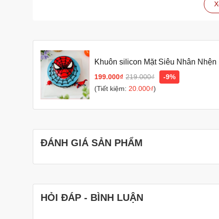
X
Lưu ý
Bạn nên ngâm khuôn trong nước lạnh và nước xà ph
làm sạch hoàn toàn.
Bạn có thể ngâm khuôn trong nước lạnh qua ngày, 
nhiên, nếu chỉ ngâm nước lạnh mà không ngâm nước
Khuôn silicon Mặt Siêu Nhân Nhệ
Bạn có thể phơi khuôn dưới ánh nắng mặt trời hoặ
dưới ánh nắng mặt trời, bạn nên lưu ý che đậy khu
199.000₫
219.000₫
-9%
(Tiết kiệm:
20.000₫
)
Với cách làm này, khuôn rau câu của bạn sẽ luôn sạ
Thêm một số mẹo giúp khuôn rau câu không bị mốc 
Sau khi rửa sạch khuôn, bạn có thể tráng sơ qua n
Bạn nên bảo quản khuôn rau câu ở nơi khô ráo, th
ĐÁNH GIÁ SẢN PHẨM
Hy vọng những thông tin trên sẽ giúp bạn giữ cho khuôn 
HỎI ĐÁP - BÌNH LUẬN