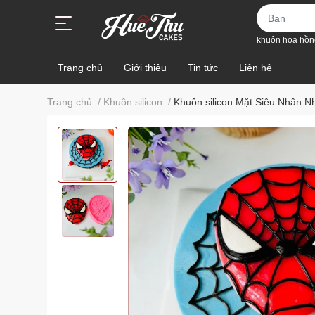
khuôn hoa hồn
Trang chủ
Giới thiệu
Tin tức
Liên hệ
Trang chủ
/
Khuôn silicon
/
Khuôn silicon Mặt Siêu Nhân 