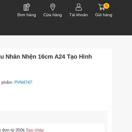
0
Đơn hàng
Cửa hàng
Tài khoản
Giỏ hàng
êu Nhân Nhện 16cm A24 Tạo Hình
n phẩm:
PVN4747
p đơn từ 350k
Sao chép