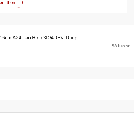
em thêm
òng ít nhất 1 tiếng để rau câu tróc ra dễ dàng và khuôn được
2-3 ngày, thậm chí cả tuần mà không lo khuôn bị nhớt. Tuy
 xà phòng, thì khuôn sẽ bị nhớt khi ngâm lâu trên 1 ngày.
n 16cm A24 Tạo Hình 3D/4D Đa Dụng
c hong khô bằng máy sấy đều được. Tuy nhiên, nếu phơi khuôn
Số lượng:
ôn để tránh bụi bẩn bám vào.
ch sẽ và không bị mốc thâm kim.
thâm kim
ước sôi để khử trùng.
oáng mát.
rau câu của mình luôn sạch đẹp và bền lâu.