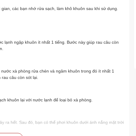
 gian, các bạn nhớ rửa sạch, làm khô khuôn sau khi sử dụng.
 lạnh ngập khuôn ít nhất 1 tiếng. Bước này giúp rau câu còn
n.
 nước xà phòng rửa chén và ngâm khuôn trong đó ít nhất 1
rau câu còn sót lại.
h khuôn lại với nước lạnh để loại bỏ xà phòng.
hảy ra hết. Sau đó, bạn có thể phơi khuôn dưới ánh nắng mặt trời