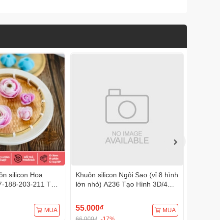
n silicon Hoa
Khuôn silicon Ngôi Sao (vỉ 8 hình
Khuôn s
7-188-203-211 Tạo
lớn nhỏ) A236 Tạo Hình 3D/4D
A232 (1
Đa Dụng
Đa Dụng
Đa Dụn
55.000₫
75.000
MUA
MUA
66.000₫
-17%