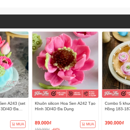
Sen A243 (set
Khuôn silicon Hoa Sen A242 Tạo
Combo 5 khuô
 3D/4D Đa
Hình 3D/4D Đa Dụng
Hồng 183-18
Hình 3D/4D 
89.000₫
390.000₫
MUA
MUA
159.000₫
-44%