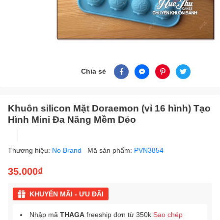
Chia sẻ
Khuôn silicon Mặt Doraemon (vỉ 16 hình) Tạo
Hình Mini Đa Năng Mềm Dẻo
Thương hiệu:
No Brand
Mã sản phẩm:
PVN3854
35.000₫
KHUYẾN MÃI - ƯU ĐÃI
Nhập mã
THAGA
freeship đơn từ 350k
Sao chép