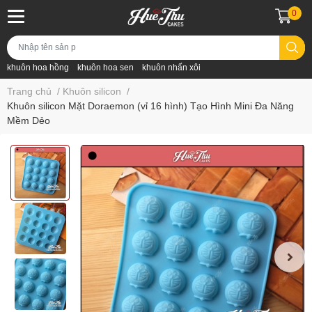
0
khuôn hoa hồng
khuôn hoa sen
khuôn nhấn xôi
Trang chủ
/
Khuôn silicon
/
Khuôn silicon Mặt Doraemon (vỉ 16 hình) Tạo Hình Mini Đa Năng
Mềm Dẻo