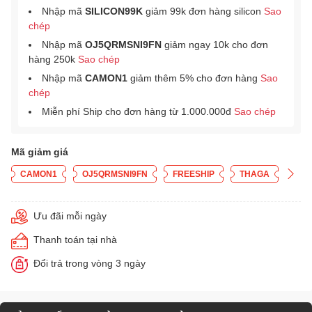
Nhập mã
SILICON99K
giảm 99k đơn hàng silicon
Sao
chép
Nhập mã
OJ5QRMSNI9FN
giảm ngay 10k cho đơn
hàng 250k
Sao chép
Nhập mã
CAMON1
giảm thêm 5% cho đơn hàng
Sao
chép
Miễn phí Ship cho đơn hàng từ 1.000.000đ
Sao chép
Mã giảm giá
CAMON1
OJ5QRMSNI9FN
FREESHIP
THAGA
Ưu đãi mỗi ngày
Thanh toán tại nhà
Đổi trả trong vòng 3 ngày