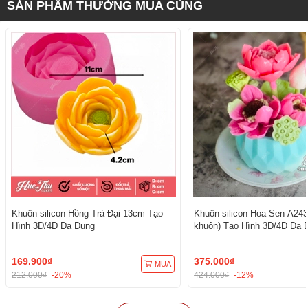
SẢN PHẨM THƯỜNG MUA CÙNG
Khuôn silicon Hồng Trà Đại 13cm Tạo
Khuôn silicon Hoa Sen A243
Hình 3D/4D Đa Dụng
khuôn) Tạo Hình 3D/4D Đa 
169.900₫
375.000₫
MUA
212.000₫
-20%
424.000₫
-12%