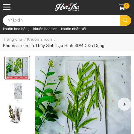
0
khuôn hoa hồng
khuôn hoa sen
khuôn nhấn xôi
Trang chủ
/
Khuôn silicon
/
Khuôn silicon Lá Thủy Sinh Tạo Hình 3D/4D Đa Dụng