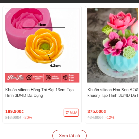
Khuôn silicon Hồng Trà Đại 13cm Tạo
Khuôn silicon Hoa Sen A243
Hình 3D/4D Đa Dụng
khuôn) Tạo Hình 3D/4D Đa 
169.900₫
375.000₫
MUA
212.000₫
-20%
424.000₫
-12%
Xem tất cả