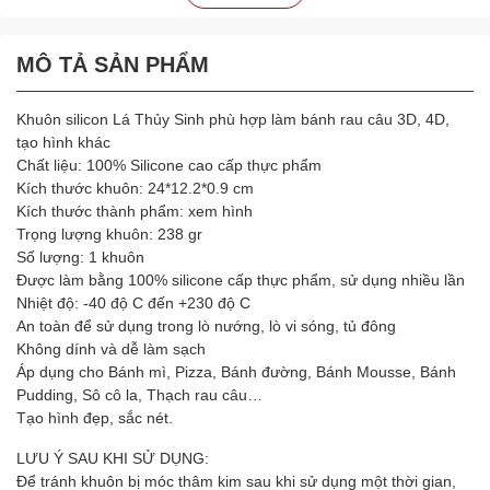
MÔ TẢ SẢN PHẨM
Khuôn silicon Lá Thủy Sinh phù hợp làm bánh rau câu 3D, 4D,
tạo hình khác
Chất liệu: 100% Silicone cao cấp thực phẩm
Kích thước khuôn: 24*12.2*0.9 cm
Kích thước thành phẩm: xem hình
Trọng lượng khuôn: 238 gr
Số lượng: 1 khuôn
Được làm bằng 100% silicone cấp thực phẩm, sử dụng nhiều lần
Nhiệt độ: -40 độ C đến +230 độ C
An toàn để sử dụng trong lò nướng, lò vi sóng, tủ đông
Không dính và dễ làm sạch
Áp dụng cho Bánh mì, Pizza, Bánh đường, Bánh Mousse, Bánh
Pudding, Sô cô la, Thạch rau câu…
Tạo hình đẹp, sắc nét.
LƯU Ý SAU KHI SỬ DỤNG:
Để tránh khuôn bị móc thâm kim sau khi sử dụng một thời gian,