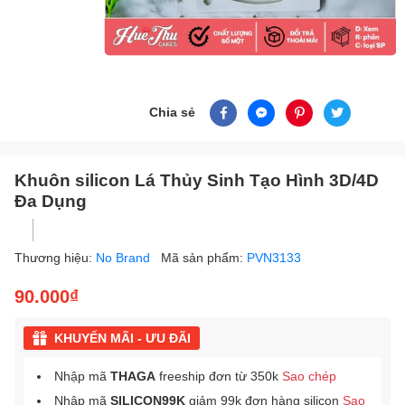
Chia sẻ
Khuôn silicon Lá Thủy Sinh Tạo Hình 3D/4D
Đa Dụng
Thương hiệu:
No Brand
Mã sản phẩm:
PVN3133
90.000₫
KHUYẾN MÃI - ƯU ĐÃI
Nhập mã
THAGA
freeship đơn từ 350k
Sao chép
Nhập mã
SILICON99K
giảm 99k đơn hàng silicon
Sao