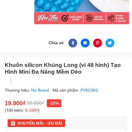
Chia sẻ
Khuôn silicon Khủng Long (vỉ 48 hình) Tạo
Hình Mini Đa Năng Mềm Dẻo
Thương hiệu:
No Brand
Mã sản phẩm:
PVN1962
19.900₫
26.000₫
-23%
(Tiết kiệm:
6.100₫
)
KHUYẾN MÃI - ƯU ĐÃI