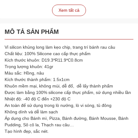
Xem tất cả
MÔ TẢ SẢN PHẨM
Vỉ silicon khủng long làm kẹo chip, trang trí bánh rau câu
Chất liệu: 100% Silicone cao cấp thực phẩm
Kích thước khuôn: D19.3*R11.9*C0.8cm
Trọng lượng khuôn: 41gr
Màu sắc: Hồng, nâu
Kích thước thành phẩm: 1.5x1cm
Khuôn mềm mại, không mùi, dễ đổ, dễ lấy thành phẩm
Được làm bằng 100% silicone cấp thực phẩm, sử dụng nhiều lần
Nhiệt độ: -40 độ C đến +230 độ C
An toàn để sử dụng trong lò nướng, lò vi sóng, tủ đông
Không dính và dễ làm sạch
Áp dụng cho Bánh mì, Pizza, Bánh đường, Bánh Mousse, Bánh
Pudding, Sô cô la, Thạch rau câu…
Tạo hình đẹp, sắc nét.