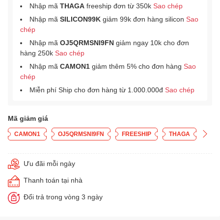
Nhập mã
THAGA
freeship đơn từ 350k
Sao chép
Nhập mã
SILICON99K
giảm 99k đơn hàng silicon
Sao
chép
Nhập mã
OJ5QRMSNI9FN
giảm ngay 10k cho đơn
hàng 250k
Sao chép
Nhập mã
CAMON1
giảm thêm 5% cho đơn hàng
Sao
chép
Miễn phí Ship cho đơn hàng từ 1.000.000đ
Sao chép
Mã giảm giá
CAMON1
OJ5QRMSNI9FN
FREESHIP
THAGA
Ưu đãi mỗi ngày
Thanh toán tại nhà
Đổi trả trong vòng 3 ngày