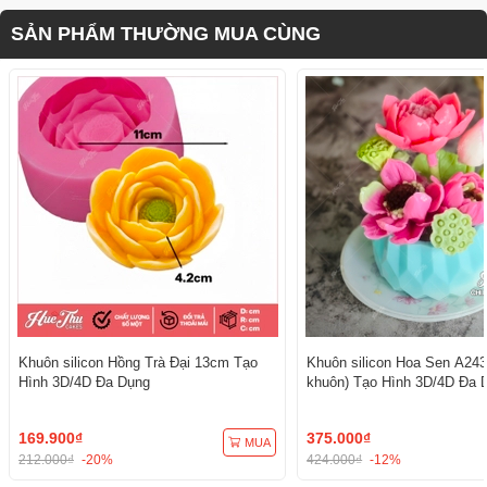
SẢN PHẨM THƯỜNG MUA CÙNG
Khuôn silicon Hồng Trà Đại 13cm Tạo
Khuôn silicon Hoa Sen A243
Hình 3D/4D Đa Dụng
khuôn) Tạo Hình 3D/4D Đa 
169.900₫
375.000₫
MUA
212.000₫
-20%
424.000₫
-12%