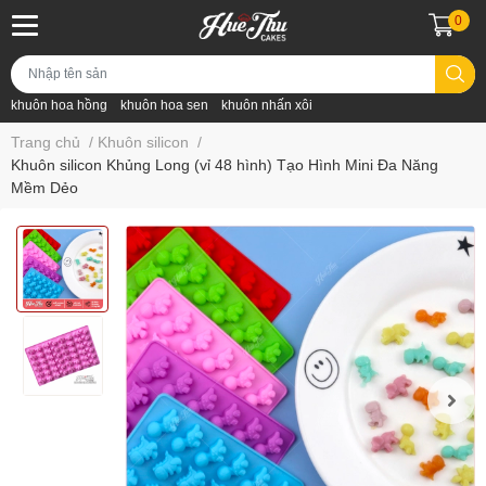
0
khuôn hoa hồng
khuôn hoa sen
khuôn nhấn xôi
Trang chủ
/
Khuôn silicon
/
Khuôn silicon Khủng Long (vỉ 48 hình) Tạo Hình Mini Đa Năng
Mềm Dẻo