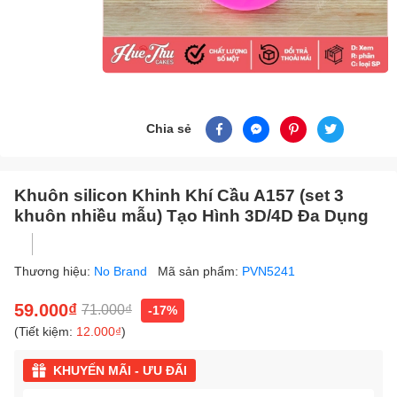
Chia sẻ
Khuôn silicon Khinh Khí Cầu A157 (set 3
khuôn nhiều mẫu) Tạo Hình 3D/4D Đa Dụng
Thương hiệu:
No Brand
Mã sản phẩm:
PVN5241
59.000₫
71.000₫
-17%
(Tiết kiệm:
12.000₫
)
KHUYẾN MÃI - ƯU ĐÃI