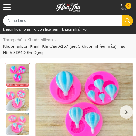
0
khuôn hoa hồng
khuôn hoa sen
khuôn nhấn xôi
Trang chủ
/
Khuôn silicon
/
Khuôn silicon Khinh Khí Cầu A157 (set 3 khuôn nhiều mẫu) Tạo
Hình 3D/4D Đa Dụng