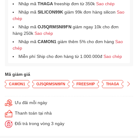
Nhập mã
THAGA
freeship đơn từ 350k
Sao chép
Nhập mã
SILICON99K
giảm 99k đơn hàng silicon
Sao
chép
Nhập mã
OJ5QRMSNI9FN
giảm ngay 10k cho đơn
hàng 250k
Sao chép
Nhập mã
CAMON1
giảm thêm 5% cho đơn hàng
Sao
chép
Miễn phí Ship cho đơn hàng từ 1.000.000đ
Sao chép
Mã giảm giá
CAMON1
OJ5QRMSNI9FN
FREESHIP
THAGA
Ưu đãi mỗi ngày
Thanh toán tại nhà
Đổi trả trong vòng 3 ngày