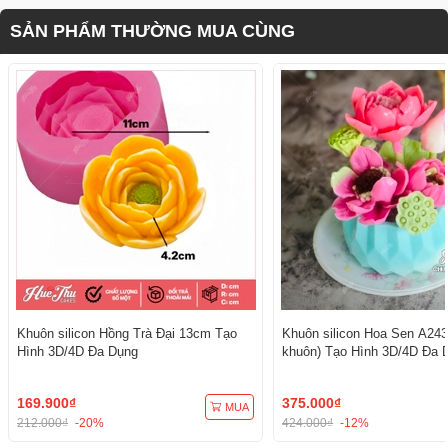
SẢN PHẨM THƯỜNG MUA CÙNG
Khuôn silicon Hồng Trà Đại 13cm Tạo
Khuôn silicon Hoa Sen A243
Hình 3D/4D Đa Dụng
khuôn) Tạo Hình 3D/4D Đa 
169.900₫
375.000₫
MUA
212.000₫
-20%
424.000₫
-12%