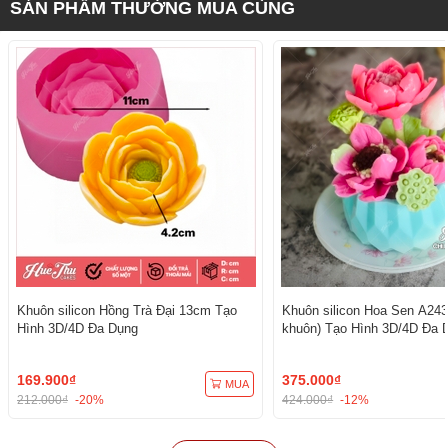
SẢN PHẨM THƯỜNG MUA CÙNG
Khuôn silicon Hồng Trà Đại 13cm Tạo
Khuôn silicon Hoa Sen A243
Hình 3D/4D Đa Dụng
khuôn) Tạo Hình 3D/4D Đa 
169.900₫
375.000₫
MUA
212.000₫
-20%
424.000₫
-12%