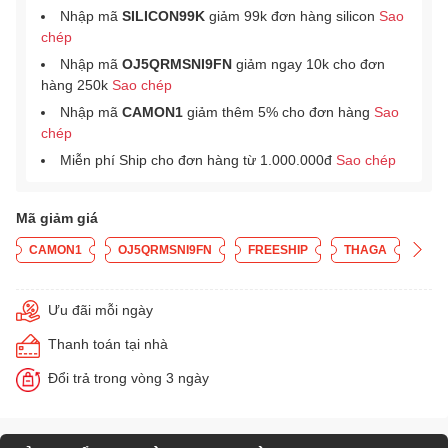
Nhập mã
SILICON99K
giảm 99k đơn hàng silicon
Sao
chép
Nhập mã
OJ5QRMSNI9FN
giảm ngay 10k cho đơn
hàng 250k
Sao chép
Nhập mã
CAMON1
giảm thêm 5% cho đơn hàng
Sao
chép
Miễn phí Ship cho đơn hàng từ 1.000.000đ
Sao chép
Mã giảm giá
CAMON1
OJ5QRMSNI9FN
FREESHIP
THAGA
Ưu đãi mỗi ngày
Thanh toán tại nhà
Đổi trả trong vòng 3 ngày