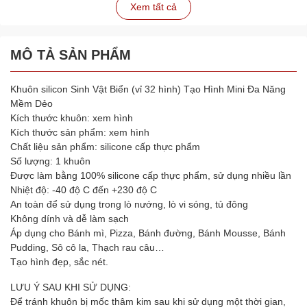
Xem tất cả
MÔ TẢ SẢN PHẨM
Khuôn silicon Sinh Vật Biển (vỉ 32 hình) Tạo Hình Mini Đa Năng
Mềm Dẻo
Kích thước khuôn: xem hình
Kích thước sản phẩm: xem hình
Chất liệu sản phẩm: silicone cấp thực phẩm
Số lượng: 1 khuôn
Được làm bằng 100% silicone cấp thực phẩm, sử dụng nhiều lần
Nhiệt độ: -40 độ C đến +230 độ C
An toàn để sử dụng trong lò nướng, lò vi sóng, tủ đông
Không dính và dễ làm sạch
Áp dụng cho Bánh mì, Pizza, Bánh đường, Bánh Mousse, Bánh
Pudding, Sô cô la, Thạch rau câu…
Tạo hình đẹp, sắc nét.
LƯU Ý SAU KHI SỬ DỤNG:
Để tránh khuôn bị mốc thâm kim sau khi sử dụng một thời gian,