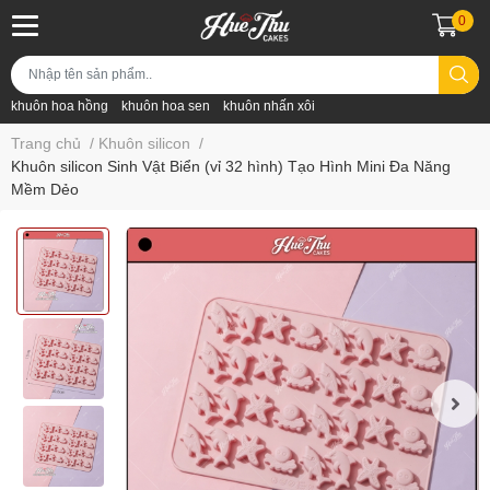
0
khuôn hoa hồng
khuôn hoa sen
khuôn nhấn xôi
Trang chủ
/
Khuôn silicon
/
Khuôn silicon Sinh Vật Biển (vỉ 32 hình) Tạo Hình Mini Đa Năng
Mềm Dẻo