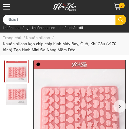
0
khuôn hoa hồng
khuôn hoa sen
khuôn nhấn xôi
Trang chủ
/
Khuôn silicon
/
Khuôn silicon kẹo chip chip hình Máy Bay, Ô tô, Khí Cầu (vỉ 70
hình) Tạo Hình Mini Đa Năng Mềm Dẻo