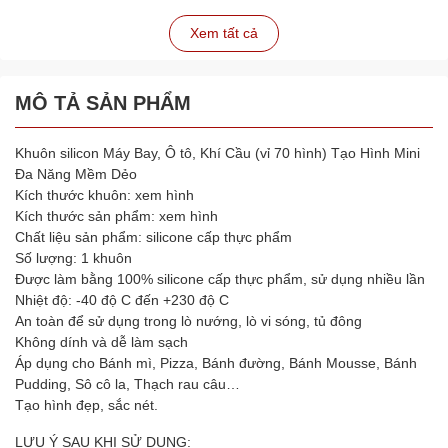
Xem tất cả
MÔ TẢ SẢN PHẨM
Khuôn silicon Máy Bay, Ô tô, Khí Cầu (vỉ 70 hình) Tạo Hình Mini
Đa Năng Mềm Dẻo
Kích thước khuôn: xem hình
Kích thước sản phẩm: xem hình
Chất liệu sản phẩm: silicone cấp thực phẩm
Số lượng: 1 khuôn
Được làm bằng 100% silicone cấp thực phẩm, sử dụng nhiều lần
Nhiệt độ: -40 độ C đến +230 độ C
An toàn để sử dụng trong lò nướng, lò vi sóng, tủ đông
Không dính và dễ làm sạch
Áp dụng cho Bánh mì, Pizza, Bánh đường, Bánh Mousse, Bánh
Pudding, Sô cô la, Thạch rau câu…
Tạo hình đẹp, sắc nét.
LƯU Ý SAU KHI SỬ DỤNG: