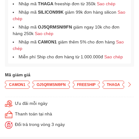
Nhập mã
THAGA
freeship đơn từ 350k
Sao chép
Nhập mã
SILICON99K
giảm 99k đơn hàng silicon
Sao
chép
Nhập mã
OJ5QRMSNI9FN
giảm ngay 10k cho đơn
hàng 250k
Sao chép
Nhập mã
CAMON1
giảm thêm 5% cho đơn hàng
Sao
chép
Miễn phí Ship cho đơn hàng từ 1.000.000đ
Sao chép
Mã giảm giá
CAMON1
OJ5QRMSNI9FN
FREESHIP
THAGA
Ưu đãi mỗi ngày
Thanh toán tại nhà
Đổi trả trong vòng 3 ngày