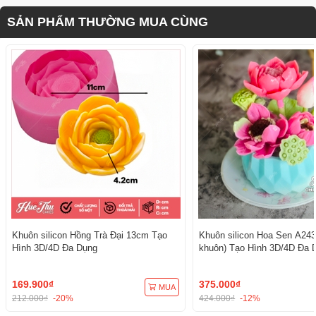
SẢN PHẨM THƯỜNG MUA CÙNG
Khuôn silicon Hồng Trà Đại 13cm Tạo
Khuôn silicon Hoa Sen A243
Hình 3D/4D Đa Dụng
khuôn) Tạo Hình 3D/4D Đa 
169.900₫
375.000₫
MUA
212.000₫
-20%
424.000₫
-12%