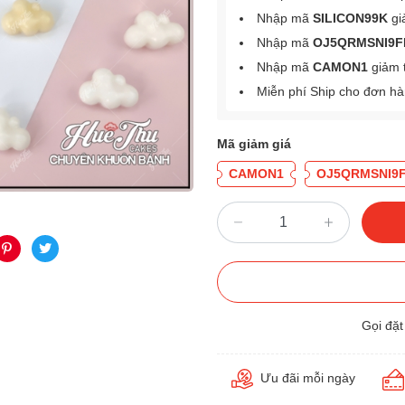
Nhập mã
SILICON99K
gi
Nhập mã
OJ5QRMSNI9F
Nhập mã
CAMON1
giảm 
Miễn phí Ship cho đơn h
Mã giảm giá
CAMON1
OJ5QRMSNI9
Gọi đặ
Ưu đãi mỗi ngày