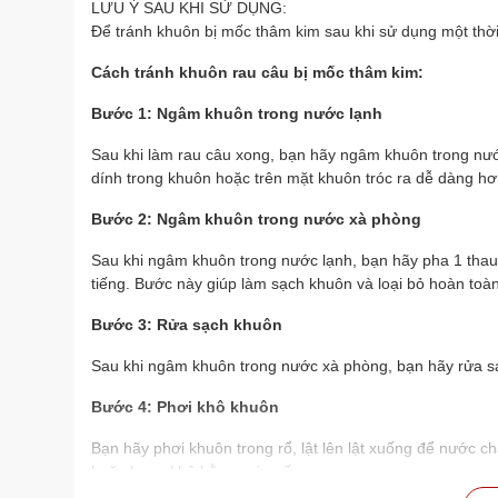
LƯU Ý SAU KHI SỬ DỤNG:
Để tránh khuôn bị mốc thâm kim sau khi sử dụng một thời
Cách tránh khuôn rau câu bị mốc thâm kim:
Bước 1: Ngâm khuôn trong nước lạnh
Sau khi làm rau câu xong, bạn hãy ngâm khuôn trong nước
dính trong khuôn hoặc trên mặt khuôn tróc ra dễ dàng hơ
Bước 2: Ngâm khuôn trong nước xà phòng
Sau khi ngâm khuôn trong nước lạnh, bạn hãy pha 1 thau
tiếng. Bước này giúp làm sạch khuôn và loại bỏ hoàn toàn 
Bước 3: Rửa sạch khuôn
Sau khi ngâm khuôn trong nước xà phòng, bạn hãy rửa sạc
Bước 4: Phơi khô khuôn
Bạn hãy phơi khuôn trong rổ, lật lên lật xuống để nước c
hoặc hong khô bằng máy sấy.