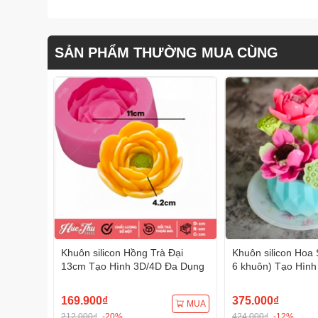
SẢN PHẨM THƯỜNG MUA CÙNG
Khuôn silicon Hồng Trà Đại
Khuôn silicon Hoa 
13cm Tạo Hình 3D/4D Đa Dụng
6 khuôn) Tạo Hình
Dụng
169.900₫
375.000₫
MUA
212.000₫
-20%
424.000₫
-12%