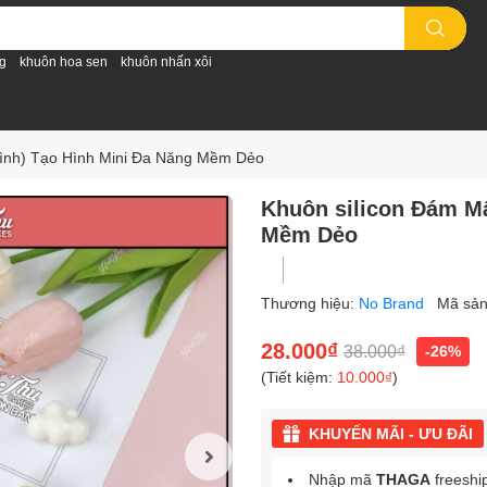
g
khuôn hoa sen
khuôn nhấn xôi
 hình) Tạo Hình Mini Đa Năng Mềm Dẻo
Khuôn silicon Đám Mâ
Mềm Dẻo
Thương hiệu:
No Brand
Mã sả
28.000₫
38.000₫
-26%
(Tiết kiệm:
10.000₫
)
KHUYẾN MÃI - ƯU ĐÃI
Nhập mã
THAGA
freeshi