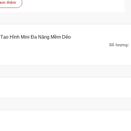
em thêm
òng ít nhất 1 tiếng để rau câu tróc ra dễ dàng và khuôn được
2-3 ngày, thậm chí cả tuần mà không lo khuôn bị nhớt. Tuy
 xà phòng, thì khuôn sẽ bị nhớt khi ngâm lâu trên 1 ngày.
h) Tạo Hình Mini Đa Năng Mềm Dẻo
c hong khô bằng máy sấy đều được. Tuy nhiên, nếu phơi khuôn
Số lượng:
ôn để tránh bụi bẩn bám vào.
ch sẽ và không bị mốc thâm kim.
thâm kim
ước sôi để khử trùng.
oáng mát.
rau câu của mình luôn sạch đẹp và bền lâu.