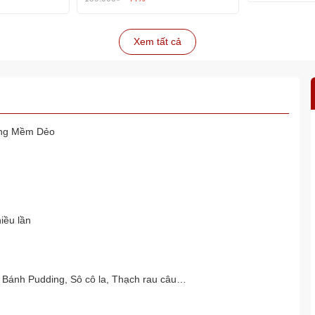
Xem tất cả
Năng Mềm Dẻo
iều lần
 Bánh Pudding, Sô cô la, Thạch rau câu…