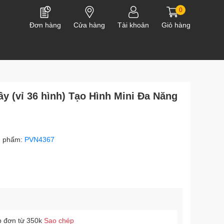
0
Đơn hàng
Cửa hàng
Tài khoản
Giỏ hàng
y (vỉ 36 hình) Tạo Hình Mini Đa Năng
n phẩm:
PVN4367
p đơn từ 350k
Sao chép