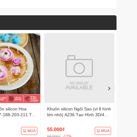
n silicon Hoa
Khuôn silicon Ngôi Sao (vỉ 8 hình
Khuôn s
7-188-203-211 Tạo
lớn nhỏ) A236 Tạo Hình 3D/4D
A232 (1
Đa Dụng
Đa Dụng
Đa Dụn
55.000₫
75.000
MUA
MUA
66.000₫
-17%