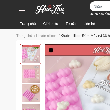
khuôn hoa hồn
Trang chủ
Giới thiệu
Tin tức
Liên hệ
Trang chủ
/
Khuôn silicon
/
Khuôn silicon Đám Mây (vỉ 36