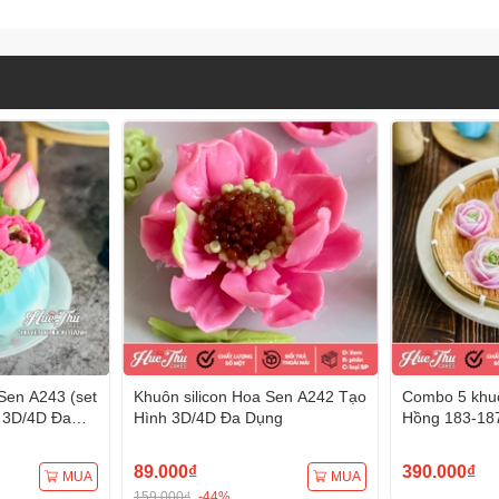
Sen A243 (set
Khuôn silicon Hoa Sen A242 Tạo
Combo 5 khuô
 3D/4D Đa
Hình 3D/4D Đa Dụng
Hồng 183-18
Hình 3D/4D 
89.000₫
390.000₫
MUA
MUA
159.000₫
-44%