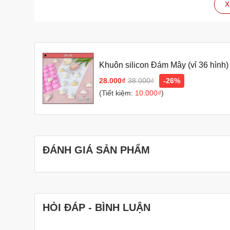
X
Lưu ý
Bạn nên ngâm khuôn trong nước lạnh và nước xà ph
làm sạch hoàn toàn.
Bạn có thể ngâm khuôn trong nước lạnh qua ngày, 
nhiên, nếu chỉ ngâm nước lạnh mà không ngâm nước
Khuôn silicon Đám Mây (vỉ 36 hìn
Bạn có thể phơi khuôn dưới ánh nắng mặt trời hoặ
dưới ánh nắng mặt trời, bạn nên lưu ý che đậy khu
28.000₫
38.000₫
-26%
(Tiết kiệm:
10.000₫
)
Với cách làm này, khuôn rau câu của bạn sẽ luôn sạ
Thêm một số mẹo giúp khuôn rau câu không bị mốc 
Sau khi rửa sạch khuôn, bạn có thể tráng sơ qua n
Bạn nên bảo quản khuôn rau câu ở nơi khô ráo, th
ĐÁNH GIÁ SẢN PHẨM
Hy vọng những thông tin trên sẽ giúp bạn giữ cho khuôn 
HỎI ĐÁP - BÌNH LUẬN