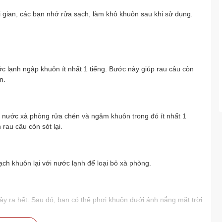
 gian, các bạn nhớ rửa sạch, làm khô khuôn sau khi sử dụng.
 lạnh ngập khuôn ít nhất 1 tiếng. Bước này giúp rau câu còn
n.
 nước xà phòng rửa chén và ngâm khuôn trong đó ít nhất 1
rau câu còn sót lại.
h khuôn lại với nước lạnh để loại bỏ xà phòng.
hảy ra hết. Sau đó, bạn có thể phơi khuôn dưới ánh nắng mặt trời