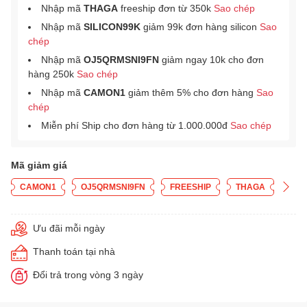
Nhập mã
THAGA
freeship đơn từ 350k
Sao chép
Nhập mã
SILICON99K
giảm 99k đơn hàng silicon
Sao
chép
Nhập mã
OJ5QRMSNI9FN
giảm ngay 10k cho đơn
hàng 250k
Sao chép
Nhập mã
CAMON1
giảm thêm 5% cho đơn hàng
Sao
chép
Miễn phí Ship cho đơn hàng từ 1.000.000đ
Sao chép
Mã giảm giá
CAMON1
OJ5QRMSNI9FN
FREESHIP
THAGA
Ưu đãi mỗi ngày
Thanh toán tại nhà
Đổi trả trong vòng 3 ngày