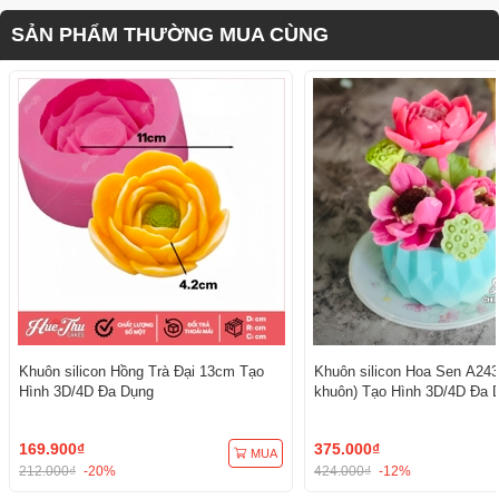
SẢN PHẨM THƯỜNG MUA CÙNG
Khuôn silicon Hồng Trà Đại 13cm Tạo
Khuôn silicon Hoa Sen A243
Hình 3D/4D Đa Dụng
khuôn) Tạo Hình 3D/4D Đa 
169.900₫
375.000₫
MUA
212.000₫
-20%
424.000₫
-12%