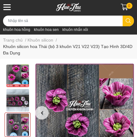
0
khuôn hoa hồng
khuôn hoa sen
khuôn nhấn xôi
Trang chủ
/
Khuôn silicon
/
Khuôn silicon hoa Thái (bộ 3 khuôn V21 V22 V23) Tạo Hình 3D/4D
Đa Dụng