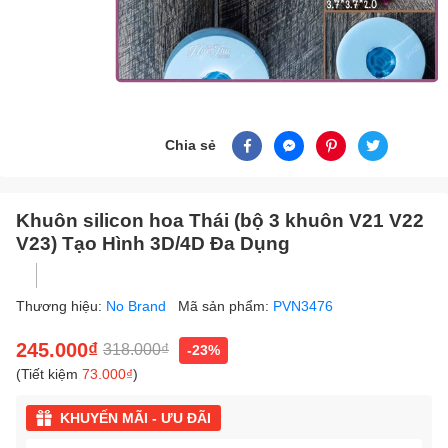
Chia sẻ
Khuôn silicon hoa Thái (bộ 3 khuôn V21 V22
V23) Tạo Hình 3D/4D Đa Dụng
Thương hiệu:
No Brand
Mã sản phẩm:
PVN3476
245.000₫
318.000₫
-23%
(Tiết kiệm
73.000₫
)
KHUYẾN MÃI - ƯU ĐÃI