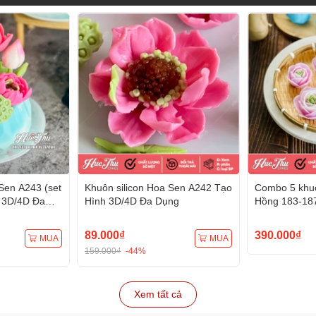
Sen A243 (set
Khuôn silicon Hoa Sen A242 Tạo
Combo 5 khuô
 3D/4D Đa
Hình 3D/4D Đa Dụng
Hồng 183-18
Hình 3D/4D 
89.000₫
390.000₫
MUA
MUA
159.000₫
-44%
Xem tất cả