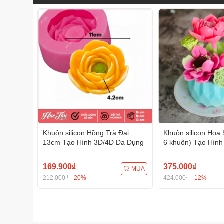
Khuôn silicon Hồng Trà Đại
Khuôn silicon Hoa 
13cm Tạo Hình 3D/4D Đa Dụng
6 khuôn) Tạo Hình
Dụng
169.900₫
375.000₫
MUA
212.000₫
-20%
424.000₫
-12%