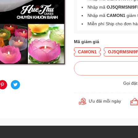
Nhập mã
OJ5QRMSNI9F
Nhập mã
CAMON1
giảm 
Miễn phí Ship cho đơn h
Mã giảm giá
CAMON1
OJ5QRMSNI9
Gọi đặ
Ưu đãi mỗi ngày