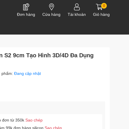
0
Đơn hàng
Cửa hàng
Tài khoản
Giỏ hàng
en S2 9cm Tạo Hình 3D/4D Đa Dụng
n phẩm:
Đang cập nhật
p đơn từ 350k
Sao chép
ảm 99k đơn hàng silicon
Sao chép