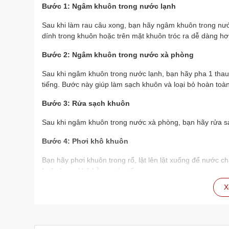
Bước 1: Ngâm khuôn trong nước lạnh
Sau khi làm rau câu xong, bạn hãy ngâm khuôn trong nước
dính trong khuôn hoặc trên mặt khuôn tróc ra dễ dàng hơ
Bước 2: Ngâm khuôn trong nước xà phòng
Sau khi ngâm khuôn trong nước lạnh, bạn hãy pha 1 thau
tiếng. Bước này giúp làm sạch khuôn và loại bỏ hoàn toàn 
Bước 3: Rửa sạch khuôn
Sau khi ngâm khuôn trong nước xà phòng, bạn hãy rửa sạc
Bước 4: Phơi khô khuôn
Bạn hãy phơi khuôn trong rổ, lật lên lật xuống để nước c
hoặc hong khô bằng máy sấy.
X
Lưu ý
Bạn nên ngâm khuôn trong nước lạnh và nước xà ph
làm sạch hoàn toàn.