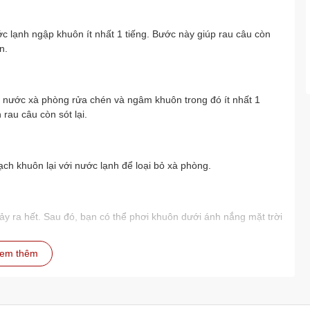
 lạnh ngập khuôn ít nhất 1 tiếng. Bước này giúp rau câu còn
n.
 nước xà phòng rửa chén và ngâm khuôn trong đó ít nhất 1
rau câu còn sót lại.
h khuôn lại với nước lạnh để loại bỏ xà phòng.
hảy ra hết. Sau đó, bạn có thể phơi khuôn dưới ánh nắng mặt trời
em thêm
òng ít nhất 1 tiếng để rau câu tróc ra dễ dàng và khuôn được