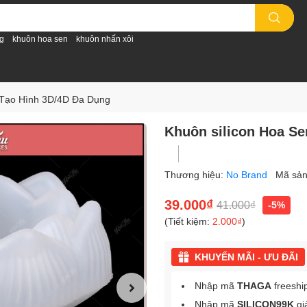
g
khuôn hoa sen
khuôn nhấn xôi
 Tạo Hình 3D/4D Đa Dụng
Khuôn silicon Hoa S
Thương hiệu:
No Brand
Mã sả
39.000₫
41.000₫
-5%
(Tiết kiệm:
2.000₫
)
KHUYẾN MÃI - ƯU ĐÃI
Nhập mã
THAGA
freeshi
Nhập mã
SILICON99K
gi