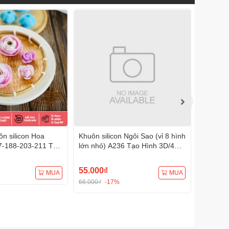
n silicon Hoa
Khuôn silicon Ngôi Sao (vỉ 8 hình
Khuôn s
7-188-203-211 Tạo
lớn nhỏ) A236 Tạo Hình 3D/4D
A233 Tạ
Đa Dụng
Đa Dụng
55.000₫
75.000
MUA
MUA
66.000₫
-17%