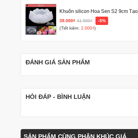
Bạn có thể ngâm khuôn trong nước lạnh qua ngày, 
nhiên, nếu chỉ ngâm nước lạnh mà không ngâm nước
Khuôn silicon Hoa Sen S2 9cm Tạ
Bạn có thể phơi khuôn dưới ánh nắng mặt trời hoặ
dưới ánh nắng mặt trời, bạn nên lưu ý che đậy khu
39.000₫
41.000₫
-5%
(Tiết kiệm:
2.000₫
)
Với cách làm này, khuôn rau câu của bạn sẽ luôn sạ
Thêm một số mẹo giúp khuôn rau câu không bị mốc 
Sau khi rửa sạch khuôn, bạn có thể tráng sơ qua n
Bạn nên bảo quản khuôn rau câu ở nơi khô ráo, th
ĐÁNH GIÁ SẢN PHẨM
Hy vọng những thông tin trên sẽ giúp bạn giữ cho khuôn 
HỎI ĐÁP - BÌNH LUẬN
SẢN PHẨM CÙNG PHÂN KHÚC GIÁ