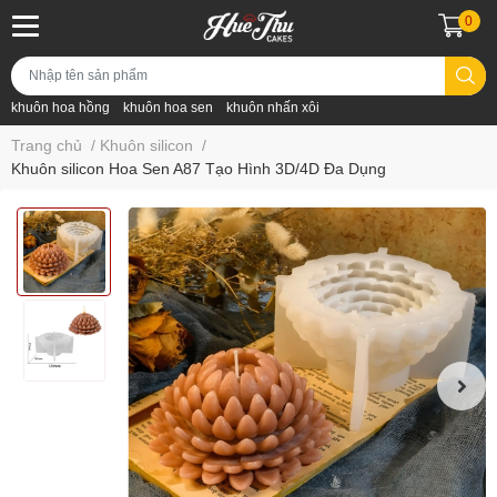
0
khuôn hoa hồng
khuôn hoa sen
khuôn nhấn xôi
Trang chủ
/
Khuôn silicon
/
Khuôn silicon Hoa Sen A87 Tạo Hình 3D/4D Đa Dụng