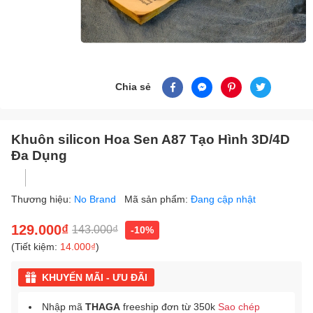
Chia sẻ
Khuôn silicon Hoa Sen A87 Tạo Hình 3D/4D
Đa Dụng
Thương hiệu:
No Brand
Mã sản phẩm:
Đang cập nhật
129.000₫
143.000₫
-10%
(Tiết kiệm:
14.000₫
)
KHUYẾN MÃI - ƯU ĐÃI
Nhập mã
THAGA
freeship đơn từ 350k
Sao chép