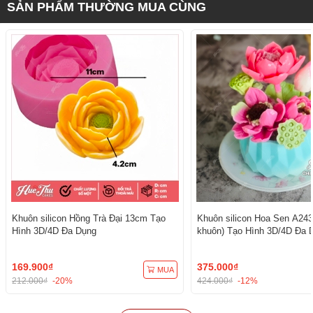
SẢN PHẨM THƯỜNG MUA CÙNG
Khuôn silicon Hồng Trà Đại 13cm Tạo
Khuôn silicon Hoa Sen A243
Hình 3D/4D Đa Dụng
khuôn) Tạo Hình 3D/4D Đa 
169.900₫
375.000₫
MUA
212.000₫
-20%
424.000₫
-12%