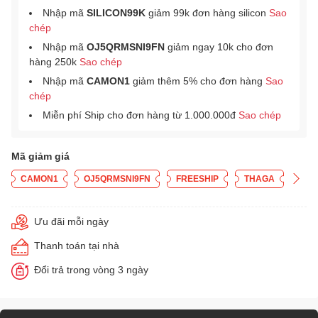
Nhập mã
SILICON99K
giảm 99k đơn hàng silicon
Sao
chép
Nhập mã
OJ5QRMSNI9FN
giảm ngay 10k cho đơn
hàng 250k
Sao chép
Nhập mã
CAMON1
giảm thêm 5% cho đơn hàng
Sao
chép
Miễn phí Ship cho đơn hàng từ 1.000.000đ
Sao chép
Mã giảm giá
CAMON1
OJ5QRMSNI9FN
FREESHIP
THAGA
Ưu đãi mỗi ngày
Thanh toán tại nhà
Đổi trả trong vòng 3 ngày