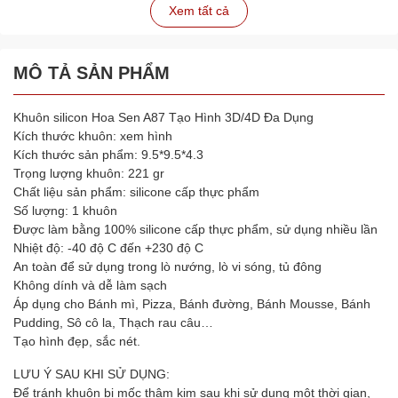
Xem tất cả
MÔ TẢ SẢN PHẨM
Khuôn silicon Hoa Sen A87 Tạo Hình 3D/4D Đa Dụng
Kích thước khuôn: xem hình
Kích thước sản phẩm: 9.5*9.5*4.3
Trọng lượng khuôn: 221 gr
Chất liệu sản phẩm: silicone cấp thực phẩm
Số lượng: 1 khuôn
Được làm bằng 100% silicone cấp thực phẩm, sử dụng nhiều lần
Nhiệt độ: -40 độ C đến +230 độ C
An toàn để sử dụng trong lò nướng, lò vi sóng, tủ đông
Không dính và dễ làm sạch
Áp dụng cho Bánh mì, Pizza, Bánh đường, Bánh Mousse, Bánh
Pudding, Sô cô la, Thạch rau câu…
Tạo hình đẹp, sắc nét.
LƯU Ý SAU KHI SỬ DỤNG:
Để tránh khuôn bị mốc thâm kim sau khi sử dụng một thời gian,