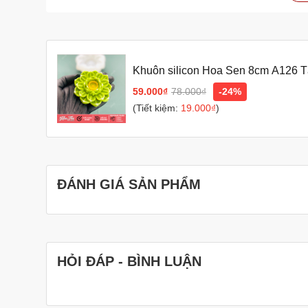
Bạn nên ngâm khuôn trong nước lạnh và nước xà ph
làm sạch hoàn toàn.
Bạn có thể ngâm khuôn trong nước lạnh qua ngày, 
nhiên, nếu chỉ ngâm nước lạnh mà không ngâm nước
Bạn có thể phơi khuôn dưới ánh nắng mặt trời hoặ
Khuôn silicon Hoa Sen 8cm A126 
dưới ánh nắng mặt trời, bạn nên lưu ý che đậy khu
59.000₫
78.000₫
-24%
Với cách làm này, khuôn rau câu của bạn sẽ luôn sạ
(Tiết kiệm:
19.000₫
)
Thêm một số mẹo giúp khuôn rau câu không bị mốc 
Sau khi rửa sạch khuôn, bạn có thể tráng sơ qua n
Bạn nên bảo quản khuôn rau câu ở nơi khô ráo, th
ĐÁNH GIÁ SẢN PHẨM
Hy vọng những thông tin trên sẽ giúp bạn giữ cho khuôn 
HỎI ĐÁP - BÌNH LUẬN