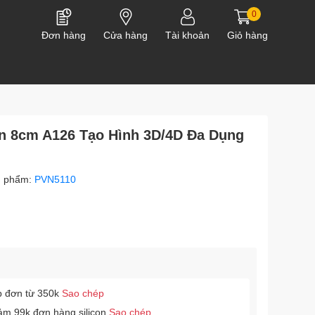
0
Đơn hàng
Cửa hàng
Tài khoản
Giỏ hàng
en 8cm A126 Tạo Hình 3D/4D Đa Dụng
n phẩm:
PVN5110
p đơn từ 350k
Sao chép
ảm 99k đơn hàng silicon
Sao chép