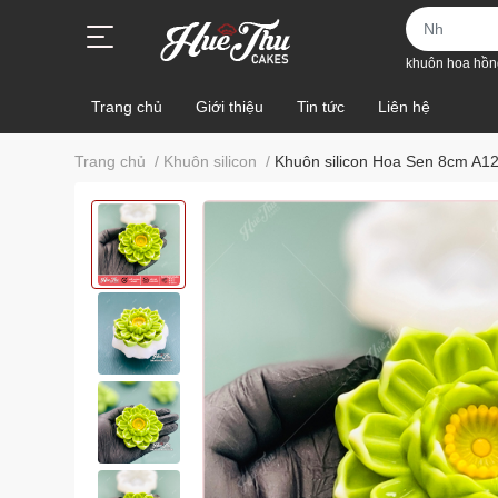
khuôn hoa hồn
Trang chủ
Giới thiệu
Tin tức
Liên hệ
Trang chủ
/
Khuôn silicon
/
Khuôn silicon Hoa Sen 8cm A1