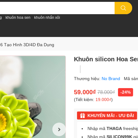
g
khuôn hoa sen
khuôn nhấn xôi
26 Tạo Hình 3D/4D Đa Dụng
Khuôn silicon Hoa S
Thương hiệu:
No Brand
Mã sả
59.000₫
78.000₫
-24%
(Tiết kiệm:
19.000₫
)
KHUYẾN MÃI - ƯU ĐÃI
Nhập mã
THAGA
freeshi
Nhập mã
SILICON99K
gi