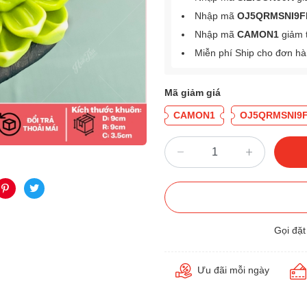
Nhập mã
OJ5QRMSNI9F
Nhập mã
CAMON1
giảm 
Miễn phí Ship cho đơn h
Mã giảm giá
CAMON1
OJ5QRMSNI9
Gọi đặ
Ưu đãi mỗi ngày