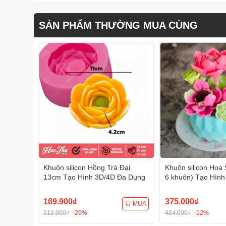
SẢN PHẨM THƯỜNG MUA CÙNG
Khuôn silicon Hồng Trà Đại
Khuôn silicon Hoa 
13cm Tạo Hình 3D/4D Đa Dụng
6 khuôn) Tạo Hình
Dụng
169.900₫
375.000₫
MUA
212.000₫
-20%
424.000₫
-12%