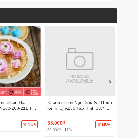
n silicon Hoa
Khuôn silicon Ngôi Sao (vỉ 8 hình
Khuôn s
7-188-203-211 Tạo
lớn nhỏ) A236 Tạo Hình 3D/4D
A232 (1
Đa Dụng
Đa Dụng
Đa Dụn
55.000₫
75.000
MUA
MUA
66.000₫
-17%