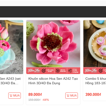
Sen A243 (set
Khuôn silicon Hoa Sen A242 Tạo
Combo 5 khuô
 3D/4D Đa
Hình 3D/4D Đa Dụng
Hồng 183-18
Hình 3D/4D 
89.000₫
390.000₫
MUA
MUA
159.000₫
-44%