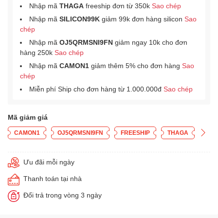
Nhập mã
THAGA
freeship đơn từ 350k
Sao chép
Nhập mã
SILICON99K
giảm 99k đơn hàng silicon
Sao
chép
Nhập mã
OJ5QRMSNI9FN
giảm ngay 10k cho đơn
hàng 250k
Sao chép
Nhập mã
CAMON1
giảm thêm 5% cho đơn hàng
Sao
chép
Miễn phí Ship cho đơn hàng từ 1.000.000đ
Sao chép
Mã giảm giá
CAMON1
OJ5QRMSNI9FN
FREESHIP
THAGA
Ưu đãi mỗi ngày
Thanh toán tại nhà
Đổi trả trong vòng 3 ngày