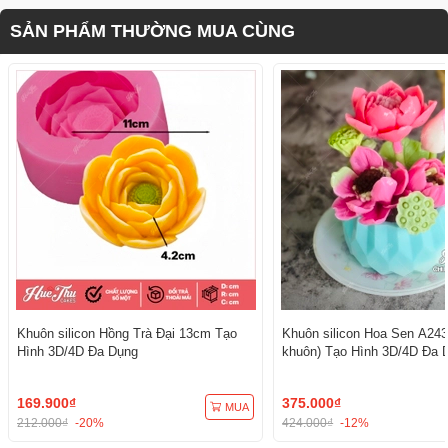
SẢN PHẨM THƯỜNG MUA CÙNG
Khuôn silicon Hồng Trà Đại 13cm Tạo
Khuôn silicon Hoa Sen A243
Hình 3D/4D Đa Dụng
khuôn) Tạo Hình 3D/4D Đa 
169.900₫
375.000₫
MUA
212.000₫
-20%
424.000₫
-12%