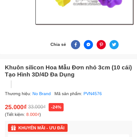
Chia sẻ
Khuôn silicon Hoa Mẫu Đơn nhỏ 3cm (10 cái)
Tạo Hình 3D/4D Đa Dụng
Thương hiệu:
No Brand
Mã sản phẩm:
PVN4576
25.000₫
33.000₫
-24%
(Tiết kiệm:
8.000₫
)
KHUYẾN MÃI - ƯU ĐÃI