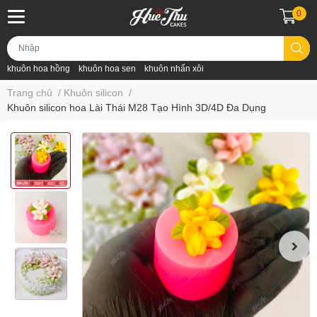
0
khuôn hoa hồng
khuôn hoa sen
khuôn nhấn xôi
Trang chủ
/
Khuôn silicon
/
Khuôn silicon hoa Lài Thái M28 Tạo Hình 3D/4D Đa Dụng