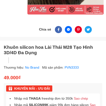
Chia sẻ
Khuôn silicon hoa Lài Thái M28 Tạo Hình
3D/4D Đa Dụng
Thương hiệu:
No Brand
Mã sản phẩm:
PVN3333
49.000₫
KHUYẾN MÃI - ƯU ĐÃI
Nhập mã
THAGA
freeship đơn từ 350k
Sao chép
Nhập mã
SILICON99K
giảm 99k đơn hàng silicon
Sao