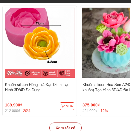
Khuôn silicon Hồng Trà Đại 13cm Tạo
Khuôn silicon Hoa Sen A243
Hình 3D/4D Đa Dụng
khuôn) Tạo Hình 3D/4D Đa 
169.900₫
375.000₫
MUA
212.000₫
-20%
424.000₫
-12%
Xem tất cả