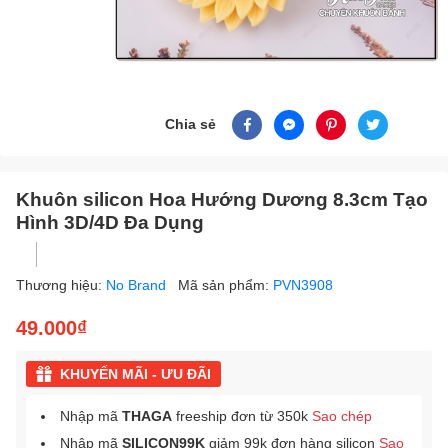
Chia sẻ
Khuôn silicon Hoa Hướng Dương 8.3cm Tạo
Hình 3D/4D Đa Dụng
Thương hiệu:
No Brand
Mã sản phẩm:
PVN3908
49.000₫
KHUYẾN MÃI - ƯU ĐÃI
Nhập mã
THAGA
freeship đơn từ 350k
Sao chép
Nhập mã
SILICON99K
giảm 99k đơn hàng silicon
Sao