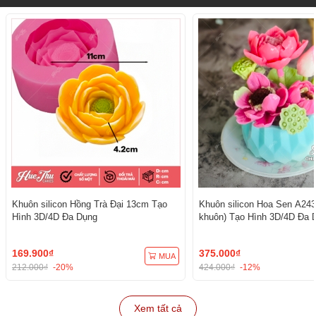
Khuôn silicon Hồng Trà Đại 13cm Tạo
Khuôn silicon Hoa Sen A243
Hình 3D/4D Đa Dụng
khuôn) Tạo Hình 3D/4D Đa 
169.900₫
375.000₫
MUA
212.000₫
-20%
424.000₫
-12%
Xem tất cả