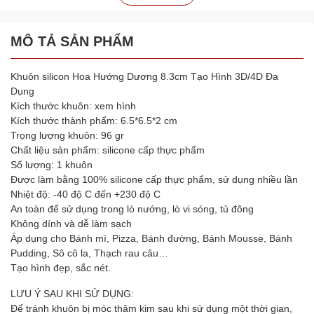
MÔ TẢ SẢN PHẨM
Khuôn silicon Hoa Hướng Dương 8.3cm Tạo Hình 3D/4D Đa
Dụng
Kích thước khuôn: xem hình
Kích thước thành phẩm: 6.5*6.5*2 cm
Trọng lượng khuôn: 96 gr
Chất liệu sản phẩm: silicone cấp thực phẩm
Số lượng: 1 khuôn
Được làm bằng 100% silicone cấp thực phẩm, sử dụng nhiều lần
Nhiệt độ: -40 độ C đến +230 độ C
An toàn để sử dụng trong lò nướng, lò vi sóng, tủ đông
Không dính và dễ làm sạch
Áp dụng cho Bánh mì, Pizza, Bánh đường, Bánh Mousse, Bánh
Pudding, Sô cô la, Thạch rau câu…
Tạo hình đẹp, sắc nét.
LƯU Ý SAU KHI SỬ DỤNG:
Để tránh khuôn bị móc thâm kim sau khi sử dụng một thời gian,