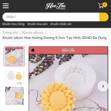
0
khuôn hoa hồng
khuôn hoa sen
khuôn nhấn xôi
Trang chủ
/
Khuôn silicon
/
Khuôn silicon Hoa Hướng Dương 8.3cm Tạo Hình 3D/4D Đa Dụng