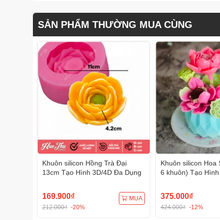
SẢN PHẨM THƯỜNG MUA CÙNG
Khuôn silicon Hồng Trà Đại
Khuôn silicon Hoa 
13cm Tạo Hình 3D/4D Đa Dụng
6 khuôn) Tạo Hình
Dụng
169.900₫
375.000₫
MUA
212.000₫
-20%
424.000₫
-12%