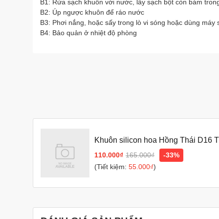
B1: Rửa sạch khuôn với nước, lấy sạch bột còn bám tron
B2: Úp ngược khuôn để ráo nước
B3: Phơi nắng, hoặc sấy trong lò vi sóng hoặc dùng máy 
B4: Bảo quản ở nhiệt độ phòng
Khuôn silicon hoa Hồng Thái D16 
110.000₫
165.000₫
-33%
(Tiết kiệm:
55.000₫
)