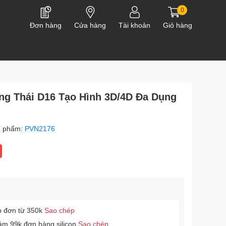
0
Đơn hàng
Cửa hàng
Tài khoản
Giỏ hàng
ng Thái D16 Tạo Hình 3D/4D Đa Dụng
n phẩm:
PVN2176
p đơn từ 350k
Sao chép
ảm 99k đơn hàng silicon
Sao chép