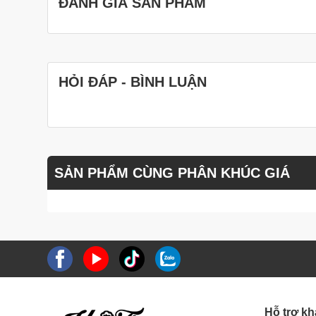
ĐÁNH GIÁ SẢN PHẨM
HỎI ĐÁP - BÌNH LUẬN
SẢN PHẨM CÙNG PHÂN KHÚC GIÁ
Hỗ trợ k