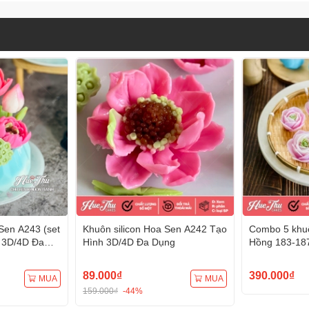
Sen A243 (set
Khuôn silicon Hoa Sen A242 Tạo
Combo 5 khuô
 3D/4D Đa
Hình 3D/4D Đa Dụng
Hồng 183-18
Hình 3D/4D 
89.000₫
390.000₫
MUA
MUA
159.000₫
-44%