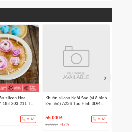
n silicon Hoa
Khuôn silicon Ngôi Sao (vỉ 8 hình
Khuôn s
7-188-203-211 Tạo
lớn nhỏ) A236 Tạo Hình 3D/4D
A233 Tạ
Đa Dụng
Đa Dụng
55.000₫
75.000
MUA
MUA
66.000₫
-17%