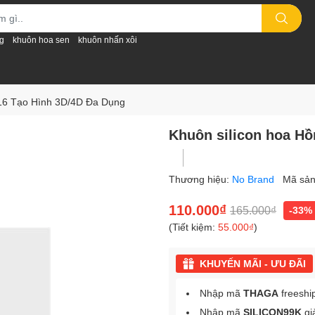
g
khuôn hoa sen
khuôn nhấn xôi
D16 Tạo Hình 3D/4D Đa Dụng
Khuôn silicon hoa Hồ
Thương hiệu:
No Brand
Mã sả
110.000₫
165.000₫
-33%
(Tiết kiệm:
55.000₫
)
KHUYẾN MÃI - ƯU ĐÃI
Nhập mã
THAGA
freeshi
Nhập mã
SILICON99K
gi