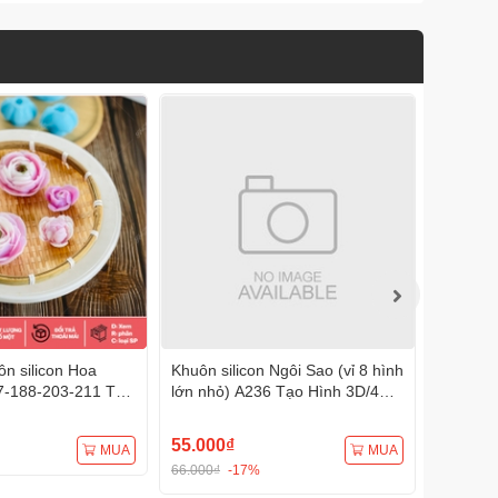
n silicon Hoa
Khuôn silicon Ngôi Sao (vỉ 8 hình
Khuôn s
7-188-203-211 Tạo
lớn nhỏ) A236 Tạo Hình 3D/4D
A233 Tạ
Đa Dụng
Đa Dụng
55.000₫
75.000
MUA
MUA
66.000₫
-17%