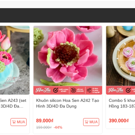
Sen A243 (set
Khuôn silicon Hoa Sen A242 Tạo
Combo 5 khuô
 3D/4D Đa
Hình 3D/4D Đa Dụng
Hồng 183-18
Hình 3D/4D 
89.000₫
390.000₫
MUA
MUA
159.000₫
-44%