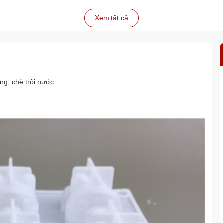
Xem tất cả
ng, chè trôi nước