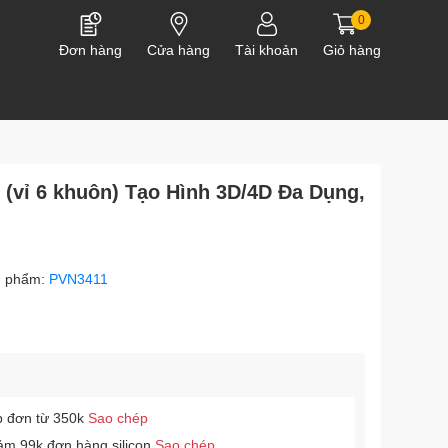
0
Đơn hàng
Cửa hàng
Tài khoản
Giỏ hàng
 (vỉ 6 khuôn) Tạo Hình 3D/4D Đa Dụng,
n phẩm:
PVN3411
p đơn từ 350k
Sao chép
ảm 99k đơn hàng silicon
Sao chép