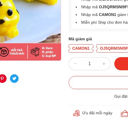
Nhập mã
OJ5QRMSNI9F
Nhập mã
CAMON1
giảm 
Miễn phí Ship cho đơn h
Mã giảm giá
CAMON1
OJ5QRMSNI9
Gọi đặ
Ưu đãi mỗi ngày