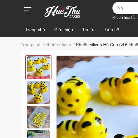
khuôn hoa hồn
Trang chủ
Giới thiệu
Tin tức
Liên hệ
Trang chủ
/
Khuôn silicon
/
Khuôn silicon Hổ Con (vỉ 6 khu