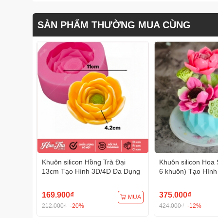
SẢN PHẨM THƯỜNG MUA CÙNG
Khuôn silicon Hồng Trà Đại
Khuôn silicon Hoa 
13cm Tạo Hình 3D/4D Đa Dụng
6 khuôn) Tạo Hình
Dụng
169.900₫
375.000₫
MUA
212.000₫
-20%
424.000₫
-12%